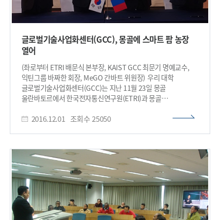
글로벌기술사업화센터(GCC), 몽골에 스마트 팜 농장
열어
(좌로부터 ETRI 배문식 본부장, KAIST GCC 최문기 명예교수,
익틴그룹 바짜한 회장, MeGO 간바트 위원장) 우리 대학
글로벌기술사업화센터(GCC)는 지난 11월 23일 몽골
울란바토르에서 한국전자통신연구원(ETRI)과 몽골
전자정부센터(MeGo, Mongolian e-Government Center),
2016.12.01
조회수
25050
익틴그룹(Ikh Tiin Group)간 스마트 팜 협력사업 MOU를
체결했다. 한-몽골 스마트 팜 협력 사업은 2015년 5월부터
KAIST 글로벌기술사업화센터(GCC)가 몽골 현지거점기관인
몽골 전자정부센터(MeGO)와의 협력을 통해 현지 기술수요를
발굴하고 국내의 기술을 매칭 하여 기술사업화 모델을 제시했다.
한국전자통신연구원(ETRI) 대경권연구센터는 그린하우스 온실
제어 시스템 기술을 개발하고 인포벨리코리아가 함께 참여했다.
그 결과 지난 10월 말 울란바토르 인근 바춤버(Batsumber)
지역에 몽골 익틴그룹(Ikh Tiin Group)이 투자한 120제곱미터
(㎡) 규모의 그린하우스가 완공됐다. 몽골은 육식 위주의 오래된