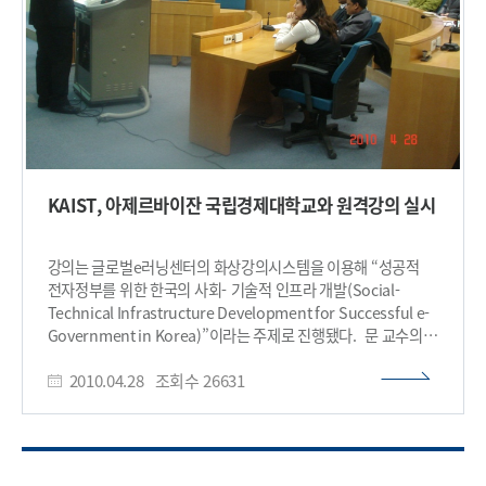
전통 식습관으로 인한 영양 불균형 해소를 위해 최근 채소 수요가
급증하고 있으나, 5월부터 9월까지를 제외한 혹한기에는
노지재배가 불가능해 대부분의 채소를 수입에 의존하고 있는
실정이다. 이번 한-몽골 스마트 팜 협력 프로젝트는 정보통신기술
(ICT)을 농업 분야에 활용하여 겨울철 영하 40도에 육박하는
혹독한 몽골의 기후 조건에서도 신선한 야채와 과일의 재배를
가능하게 해, 몽골 내 채소 공급의 자급자족 능력을 향상 시킬 수
있을 것으로 기대된다. KAIST 글로벌기술사업화센터 최문기
명예교수는 “스마트 팜에 대한 한국과 몽골간의 기술협력이
KAIST, 아제르바이잔 국립경제대학교와 원격강의 실시
지속되어 몽골의 드넓은 지역에 스마트 팜이 확산되길 희망하며,
본 사업이 몽골 경제성장의 원동력이 되기를 바란다”고 말했다.​
강의는 글로벌e러닝센터의 화상강의시스템을 이용해 “성공적
전자정부를 위한 한국의 사회- 기술적 인프라 개발(Social-
Technical Infrastructure Development for Successful e-
Government in Korea)”이라는 주제로 진행됐다. 문 교수의
이번 원격강의는 영어로 진행됐으며, 인터넷 통신망을 이용
2010.04.28
조회수
26631
우리학교와 아제르바이잔 현지 강의실을 서로 연결하여 대형
스크린을 통해 강의와 질의응답이 실시간으로 이뤄졌다. 지난달
31일에는 경희대 윤지웅 교수가 “한국의 전자정부 현황과 경제적
효과(Overview of e-Government and Its Economic
Impact in Korea)”라는 주제로 우리학교와 ASEU간의 1차