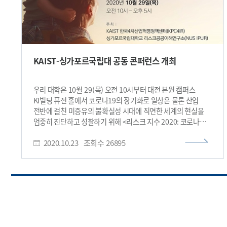
KAIST-싱가포르국립대 공동 콘퍼런스 개최
우리 대학은 10월 29(목) 오전 10시부터 대전 본원 캠퍼스
KI빌딩 퓨전 홀에서 코로나19의 장기화로 일상은 물론 산업
전반에 걸친 미증유의 불확실성 시대에 직면한 세계의 현실을
엄중히 진단하고 성찰하기 위해 <리스크 지수 2020: 코로나
위기와 ʻ멋진 신세계ʼ(The Risk Quotient 2020: COVID-19
2020.10.23
조회수
26895
Pandemic and A Brave New World)> 콘퍼런스를
개최한다. 리스크 지수 콘퍼런스는 싱가포르국립대
리스크공공이해연구소(National University of Singapore
Lloydʼs Register Foundation Institute for the Public
Understanding of Risk, 이하 IPUR)가 2018년부터 글로벌
리스크에 대한 정책 결정자와 대중의 이해를 돕기 위해 매년
개최하고 있다. 올 콘퍼런스는 KAIST
한국4차산업혁명정책센터(센터장 김소영, KAIST Korea