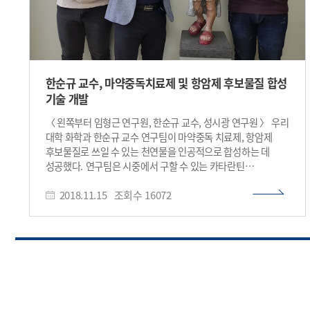
한순규 교수, 마약중독치료제 및 항암제 후보물질 합성
기술 개발
〈 왼쪽부터 임형근 연구원, 한순규 교수, 성시광 연구원 〉 우리
대학 화학과 한순규 교수 연구팀이 마약중독 치료제, 항암제
후보물질로 쓰일 수 있는 천연물을 인공적으로 합성하는 데
성공했다. 연구팀은 시중에서 구할 수 있는 카타란틴
(catharanthine)을 원료로 해 산화와 재배열을 통해 7종의
2018.11.15
조회수
16072
이보가 및 포스트이보가 천연물을 합성해냈다. 이번 연구결과는
마약중독 치료제, 항암제 후보물질 생산의 원천기술이 될
것으로 기대된다. 성시광, 임형근 석박사통합과정이 공동 1
저자로 참여한 연구는 화학 분야 국제 학술지이자 셀(Cell)
자매지인 ‘켐(Chem)’ 11월 15일 자에 게재됐다. (논문명 :
Biosynthetically Inspired Transformation of Iboga to
Monomeric Post-Iboga Alkaloids, 생합성 가설에 기반한
이보가 알칼로이드의 단위체 포스트이보가 알칼로이드로의