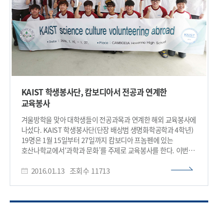
우리나라 문화를 소개하며 양국 간 문화교류의 시간을 가질
예정이다. 우리 대학은 학생들이 도전정신을 가진 인재로 성장할
수 있도록 지난 2015년부터 매년 캄보디아에 학생봉사단을
파견해 왔다. 올해부터는 지역을 확대해 인도네시아에서도
봉사활동을 진행한다. 박오옥 교학부총장은 “봉사와 희생정신,
도전정신으로 인류애를 실현하기 위한 학생들의 활동은 KAIST의
사회적 책임과 진정한 사회공헌을 보여주는 좋은 본보기가 될
것이다”며 “사명감과 자긍심을 갖고 건강히 봉사활동을
수행해주길 바란다”고 말했다.​
KAIST 학생봉사단, 캄보디아서 전공과 연계한
교육봉사
겨울방학을 맞아 대학생들이 전공과목과 연계한 해외 교육봉사에
나섰다. KAIST 학생봉사단(단장 배상범 생명화학공학과 4학년)
19명은 1월 15일부터 27일까지 캄보디아 프놈펜에 있는
호산나학교에서‘과학과 문화’를 주제로 교육봉사를 한다. 이번
봉사활동은 과학 기자재와 과학 이론수업이 부족한 캄보디아
2016.01.13
조회수
11713
학생들에게 실험과 학습을 통해 과학자로서의 꿈을 찾을 수
있도록 돕기 위해 KAIST가 마련했다. ‘KAIST 학생봉사단’은
교내 재학생을 대상으로 서류전형과 면접전형 등 공개모집
절차를 거쳐 최종 19명이 선발됐다.이들은 팀별로 모여
과학수업과 문화공연을 어떻게 진행할지를 준비해 왔으며, 출발