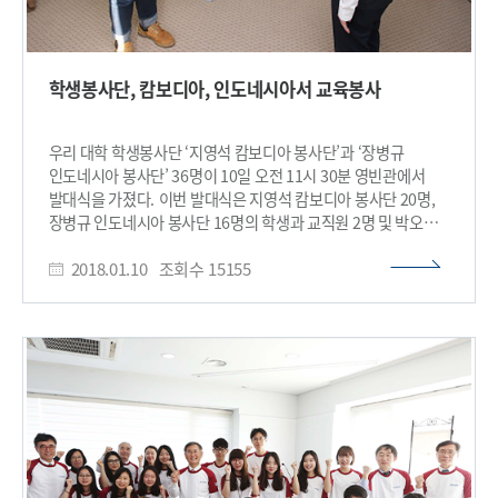
학생봉사단, 캄보디아, 인도네시아서 교육봉사
우리 대학 학생봉사단 ‘지영석 캄보디아 봉사단’과 ‘장병규
인도네시아 봉사단’ 36명이 10일 오전 11시 30분 영빈관에서
발대식을 가졌다. 이번 발대식은 지영석 캄보디아 봉사단 20명,
장병규 인도네시아 봉사단 16명의 학생과 교직원 2명 및 박오옥
교학부총장 등 관계자가 참석한 가운데 진행된다. 이번 봉사단은
2018.01.10
조회수
15155
과학, 의료 분야의 세계적 출판사인 엘스비어(ELSEVIER) 지영석
회장과 장병규 4차산업혁명위원회 위원장의 기부금 지원을
받았고 그 의미를 되새겨 봉사단 이름을 명명했다. 지영석
캄보디아 봉사단은 13일 캄보디아 프놈펜으로 출발해 호산나
고등학교에서 70여 명의 고등학생을 대상으로 26일까지 과학
실험 교육봉사를 한다. 장병규 인도네시아 봉사단은 19일 인도
자카르타로 출발해 밥퍼 해피센터에서 무료급식 봉사,
산또루까스 고등학교에서 120여 명의 고등학생을 대상으로
30일까지 과학실험, 아두이노 교육 등의 봉사를 한다. 이 밖에도
케이 팝 댄스와 제기차기, 씨름 등 전통놀이, 한글 교육 등을 통해