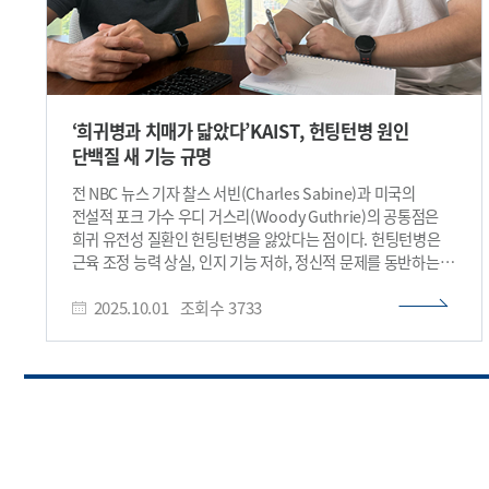
‘희귀병과 치매가 닯았다’KAIST, 헌팅턴병 원인
단백질 새 기능 규명
전 NBC 뉴스 기자 찰스 서빈(Charles Sabine)과 미국의
전설적 포크 가수 우디 거스리(Woody Guthrie)의 공통점은
희귀 유전성 질환인 헌팅턴병을 앓았다는 점이다. 헌팅턴병은
근육 조정 능력 상실, 인지 기능 저하, 정신적 문제를 동반하는
대표적인 신경계 퇴행성 질환이다. 국내외 연구진은 이 병의
2025.10.01
조회수
3733
원인 단백질인 헌팅틴 단백질이 변형될 뿐 아니라, 세포 골격을
유지하는 중요한 기능을 수행한다는 사실을 새롭게 규명했다.
이번 발견은 헌팅턴병의 발병 원인 이해를 넓히고, 세포 골격
이상이 관여하는 알츠하이머병, 파킨슨병, 근위축증 등 다른
퇴행성 질환 연구에도 기여할 것으로 기대된다. 우리 대학은
생명과학과 송지준 교수 연구팀이 오스트리아 과학기술원
(ISTA), 프랑스 소르본느대/파리 뇌연구원(Paris Brain
Institute), 스위스 연방공대(EPFL) 등과 국제 공동연구를 통해,