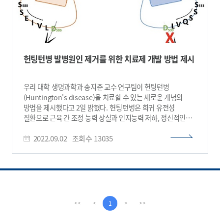
헌팅턴병 발병원인 제거를 위한 치료제 개발 방법 제시
우리 대학 생명과학과 송지준 교수 연구팀이 헌팅턴병
(Huntington's disease)을 치료할 수 있는 새로운 개념의
방법을 제시했다고 2일 밝혔다. 헌팅턴병은 희귀 유전성
질환으로 근육 간 조정 능력 상실과 인지능력 저하, 정신적인
문제가 동반되는 신경계 퇴행성 질환이다. 이는 유전되는
2022.09.02
조회수
13035
퇴행성 뇌 질환이며 헌팅턴 단백질에 글루타민 아미노산이 여러
개가 연속적으로 확장되는 돌연변이로 인해 발병된다.
헌팅턴병은 약 1~3만 명 중 1명의 발병률을 가지고, 10여 년의
퇴행과정을 거쳐 죽음에 이르게 하는 병이다. 아미노산이
3,000개 이상 연결돼 만들어지는 거대 단백질인 헌팅틴
(Huntingtin) 단백질은 질병을 일으키기는 하지만, 생체기능에
필수적인 단백질이고, 병을 일으키는 형태의 단백질만을 치료
1
<<
<
>
>>
표적으로 골라내는 것이 매우 중요하다. 송 교수 연구팀은