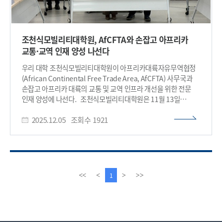
조천식모빌리티대학원, AfCFTA와 손잡고 아프리카
교통·교역 인재 양성 나선다
우리 대학 조천식모빌리티대학원이 아프리카대륙자유무역협정
(African Continental Free Trade Area, AfCFTA) 사무국과
손잡고 아프리카 대륙의 교통 및 교역 인프라 개선을 위한 전문
인재 양성에 나선다. 조천식모빌리티대학원은 11월 13일
AfCFTA 사무국과 “아프리카대륙자유무역(AfCFTA) 성공을
2025.12.05
조회수
1921
위한 교통 및 교역 인프라 전문가 양성 사업”의 이행약정을
체결했다고 밝혔다. AfCFTA는 13억 인구와 54개국을 아우르는
세계 최대 규모의 무역지대 중 하나이며, 2019년 5월 공식적으로
출범하였다. 이번 협약은 아프리카 대륙 전역의 교통·교역
인프라 부족으로 발생하는 국가간 교류 단절과 높은 역내 교역
비용 문제를 해소하기 위한 조치다. AfCFTA는 상품·서비스·
이
다
1
<<
<
>
>>
자본·인력의 자유로운 이동을 목표로 하지만, 취약한 교통
전
음
인프라로 인해 자유무역의 실질적 효과가 제한되어 있다는
페
페
지적이 꾸준히 제기돼 왔다. 조천식모빌리티대학원과 AfCFTA
이
이
사무국은 이러한 상황을 개선하기 위해 역내 국가의 교통·교역
지
지