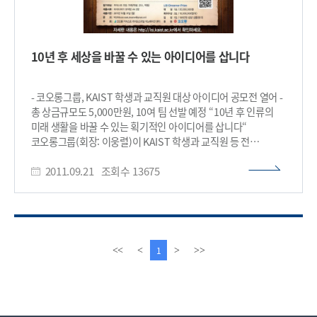
10년 후 세상을 바꿀 수 있는 아이디어를 삽니다
- 코오롱그룹, KAIST 학생과 교직원 대상 아이디어 공모전 열어 -
총 상금규모도 5,000만원, 10여 팀 선발 예정 “10년 후 인류의
미래 생활을 바꿀 수 있는 획기적인 아이디어를 삽니다“
코오롱그룹(회장: 이웅렬)이 KAIST 학생과 교직원 등 전
구성원을 대상으로 인류의 미래 생활을 바꿀 수 있는 아이디어
2011.09.21
조회수
13675
공모에 나서 화제다. 국내 30대그룹사가 특정 학교의 모든
구성원을 대상으로 아이디어 공모에 나선 것은 이번이 처음이다.
코오롱이 내건 상금 만해도 총 5,000만원이나 되는데 총 10여
팀을 뽑을 예정이다. 대상 1개 팀에는 2,000만원, 최우수상 2개
팀에는 각각 1,000만원씩, 그리고 나머지 입상 팀에는 각
100만원 상당의 상품권이 지급된다. 이번 아이디어 공모전은
이
다
1
<<
<
>
>>
지난 9월 6일 코오롱그룹과 KAIST가 공동으로 설립한 코오롱-
전
음
KAIST 라이프스타일이노베이션센터(이하 코오롱 LSI센터,
페
페
소장: 김대식)가 주관한다. KAIST 구성원이면 누구든지 개인이나
이
이
팀을 구성해 공모에 참여할 수 있으며 A4용지 2장 정도의 양식에
지
지