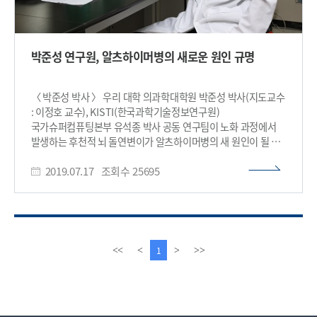
박준성 연구원, 알츠하이머병의 새로운 원인 규명
〈 박준성 박사 〉 우리 대학 의과학대학원 박준성 박사(지도교수
: 이정호 교수), KISTI(한국과학기술정보연구원)
국가슈퍼컴퓨팅본부 유석종 박사 공동 연구팀이 노화 과정에서
발생하는 후천적 뇌 돌연변이가 알츠하이머병의 새 원인이 될 수
있다는 이론을 제시했다. 연구팀은 52명의 알츠하이머병
2019.07.17
조회수
25695
환자에게 얻은 사후 뇌 조직에서 전장 엑솜 유전체 서열(whole-
exome sequencing) 데이터 분석을 통해 알츠하이머병에
존재하는 뇌 체성 유전변이를 찾아냈다. 또한, 뇌 체성 돌연변이가
알츠하이머병의 중요 원인으로 알려진 신경섬유다발 형성을
비정상적으로 증가시킴을 확인했다. 박준성 박사와 KISTI 이준학
박사가 공동 1 저자로 참여한 이번 연구는 국제 학술지 네이처
이
다
1
<<
<
>
>>
커뮤니케이션(Nature Communications) 7월 12일자
전
음
온라인판에 게재됐다. (논문명 : Brain somatic mutations
페
페
observed in Alzheimer's disease associated with aging
이
이
and dysregulation of tau phosphorylation) 노인성 치매의
지
지