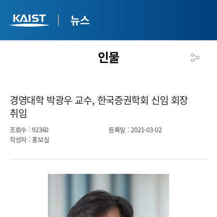
뉴스
인물
경영대학 박광우 교수, 한국증권학회 신임 회장
취임​
조회수
: 92360
등록일
: 2021-03-02
작성자
: 홍보실