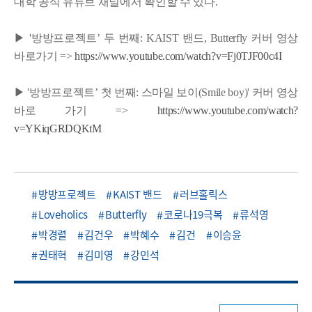
대학 공식 유튜브 채널에서 확인할 수 있다.
▶
'방방프로젝트’ 두 번째: KAIST 밴드, Butterfly 커버 영상
바로가기 =>
https://www.youtube.com/watch?v=Fj0TJF00c4I
▶
'방방프로젝트’ 첫 번째: 스마일 보이(Smile boy)' 커버 영상
바로 가기 =>
https://www.youtube.com/watch?
v=YKiqGRDQKtM
방방프로젝트
KAIST 밴드
러브홀릭스
Loveholics
Butterfly
코로나19극복
류석영
박경렬
김건우
박혜수
김건
이승윤
권태혁
김미영
강민석