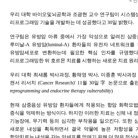
< 
우리 대학 바이오및뇌공학과 조광현 교수 연구팀이 시스템
리프로그래밍
기술을 개발하는 데 성공했다고
30
일 밝혔다
.
연구팀은 유방암 아류 중에서 가장 악성으로 알려진 삼중
루미날
-A
유방암
(luminal-A)
환자들의 유전자 네트워크를
유방암세포로 변환하는데 필요한 핵심 인자를 규명했
리프로그래밍한 뒤 호르몬 치료를 시행하는 새로운 치료 원
우리 대학
최새롬 박사과정
,
황채영 박사
,
이종훈 박사과정
캔서 리서치
(Cancer Research)
'
11
월
30
일
字
논문으로 출
reprogramming and endocrine therapy vulnerability
)
현재 삼중음성 유방암 환자들에게 적용되는 항암 화학요법
증식을 억제하는 방식이다
.
하지만 이러한 치료는 신체 내 
기능장애
,
무기력 등의 심각한 부작용을 일으킨다
.
또한 
새로운 내성을 획득하면서 결국 약물에 높은 저항성을 
항암치료는 내성을 갖는 암세포를 없애기 위해 더 많은 정상