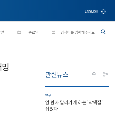
ENGLISH
-
래밍
관련뉴스
연구
암 환자 말라가게 하는 '악액질'
잡았다