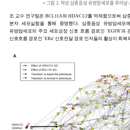
< 그림 1. 악성 삼중음성 유방암세포를 루미
조 교수 연구팀은
BCL11A
와
HDAC1/2
를 억제함으로써 삼
분자 세포실험을 통해 증명했다
.
삼중음성 유방암세포에
유방암세포의 주요 세포성장 신호 흐름 경로인
`
EGFR
'
과 
신호흐름 경로인
`
ERa
'
신호전달 경로 인자들의 활성이 회복