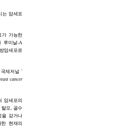
리는 암세포
료가 가능한
를 루미날
-A
방암세포로
 국제저널
`
reast cancer
써 암세포의
,
탈모
,
골수
성을 갖거나
대한 현재의