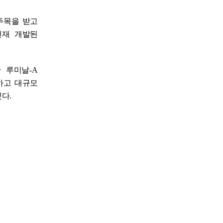
주목을 받고
현재 개발된
한 루미날
-A
하고 대규모
했다
.