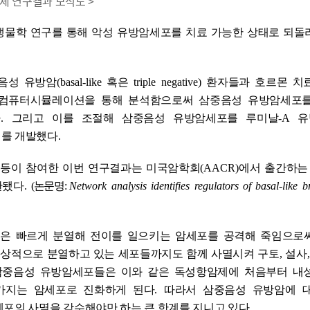
전체 연구결과 모식도 >
생물학 연구를 통해
악성 유방암세포를 치료 가능한 상태로 되돌
음성 유방암
(basal-like
혹은
triple negative)
환자들과 호르몬 치
 컴퓨터시뮬레이션을 통해 분석함으로써 삼중음성 유방암세포
다
.
그리고 이를 조절해 삼중음성 유방암세포를 루미날
-A
유
리를 개발했다
.
 등이 참여한 이번 연구결과는 미국암학회
(AACR)
에서 출간하는
판됐다
.
(
논문명
:
Network analysis identifies regulators of basal-like b
은 빠르게 분열해 전이를 일으키는 암세포를 공격해 죽임으로
정상적으로 분열하고 있는 세포들까지도 함께 사멸시켜 구토
,
설사
삼중음성 유방암세포들은 이와 같은 독성항암제에 처음부터 내
가지는 암세포로 진화하게 된다
.
따라서 삼중음성 유방암에 
세포의 사멸을 감수해야만 하는 큰 한계를 지니고 있다
.