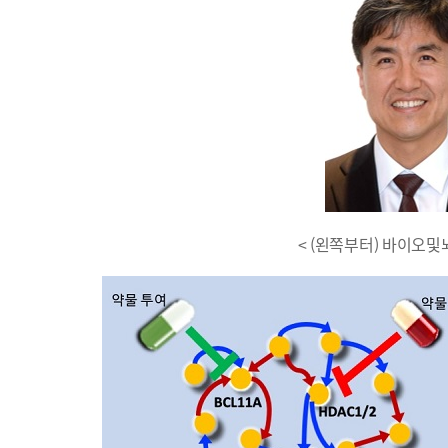
< (왼쪽부터) 바이오및