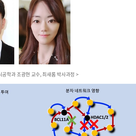
뇌공학과 조광현 교수, 최새롬 박사과정 >