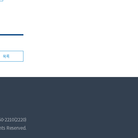
목록
50-2210(2220)
hts Reserved.