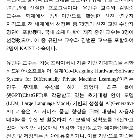
2021
년에 신설한 프로그램이다
.
유민수 교수와 김범준
교수는 학계에서
7
년 미만으로 활동한 신진 연구자
자격으로 전 세계에서 선정된 총
78
명의 신진 교원 수상자
명단에 포함됐다
.
국내 소재 대학에 재직 중인 교수는
3
명이
선정됐으며
,
이 중 유민수 교수와 김범준 교수를 포함하여
2
명이
KAIST
소속이다
.
유민수 교수는
‘
차등 프라이버시 기술 기반 기계학습을 위한
하드웨어
/
소프트웨어 설계
(Co-Designing Hardware/Software
Systems for Differentially Private Machine Learning)'
이라는
연구 주제로 수상을 하게 되었다
.
최근 들어
챗
GPT(ChatGPT)
로 각광받고 있는 초거대형 언어 모델
(LLM, Large Language Model)
기반의 생성형
AI(Generative
AI)
기술은
AI
서비스 품질 향상을 위해 대량의 사용자
데이터를 수집 및 활용하여
AI
모델의 정확도를 개선하고
있다
.
하지만 사용자의 민감한 개인정보가 데이터센터로
전송 및 저장되는 와중에 유출되거나
,
이를 기반으로 학습된