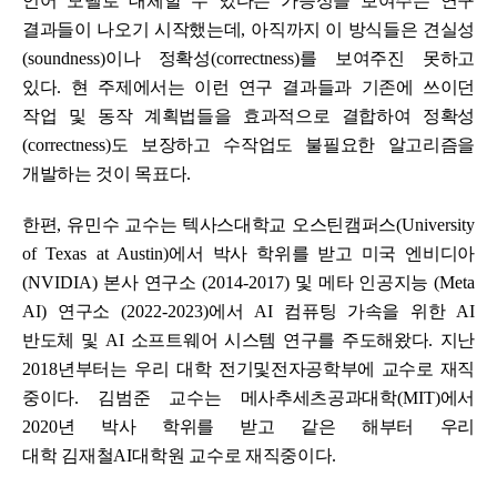
언어 모델로 대체할 수 있다는 가능성을 보여주는 연구
결과들이 나오기 시작했는데
,
아직까지 이 방식들은 견실성
(soundness)
이나 정확성
(correctness)
를 보여주진 못하고
있다
.
현 주제에서는 이런 연구 결과들과 기존에 쓰이던
작업 및 동작 계획법들을 효과적으로 결합하여 정확성
(correctness)
도 보장하고 수작업도 불필요한 알고리즘을
개발하는 것이 목표다
.
ﾠ
한편
,
유민수 교수는 텍사스대학교 오스틴캠퍼스
(University
of Texas at Austin)
에서 박사 학위를 받고 미국 엔비디아
(NVIDIA)
본사 연구소
(2014-2017)
및 메타 인공지능
(Meta
AI)
연구소
(2022-2023)
에서
AI
컴퓨팅 가속을 위한
AI
반도체 및
AI
소프트웨어 시스템 연구를 주도해왔다
.
지난
2018
년부터는
우리 대학
전기및전자공학부에 교수로 재직
중이다
.
김범준 교수는 메사추세츠공과대학
(MIT)
에서
2020
년 박사 학위를 받고 같은 해부터 우리
대학
김재철
AI
대학원 교수로 재직중이다
.