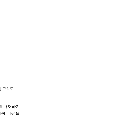
낸 모식도.
를 내재하기
화학 과정을