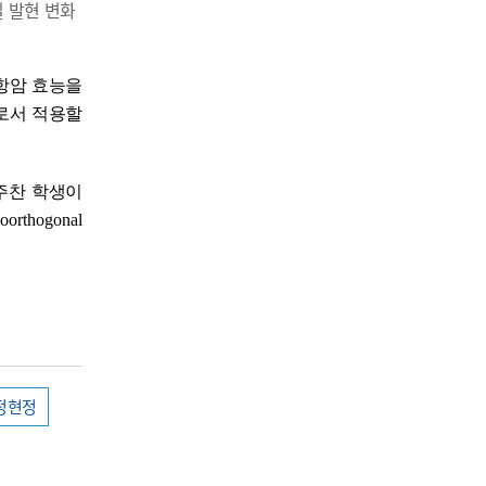
백질 발현 변화
항암 효능을
로서 적용할
주찬 학생이
ioorthogonal
정현정