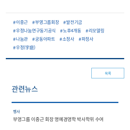
이중근
부영그룹회장
발전기금
우정나눔연구동기공식
노후4개동
리모델링
나눔관
궁동아파트
소정사
파정사
우정(宇庭)
목록
관련뉴스
행사
부영그룹 이중근 회장 명예경영학 박사학위 수여