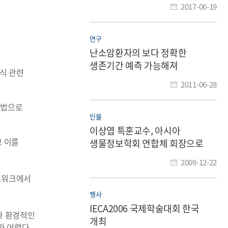
2017-06-19
연구
난소암환자의 보다 정확한
생존기간 예측 가능해져
식 관련
2011-06-28
 기법으로
인물
이상엽 특훈교수, 아시아
고 이를
생물정보학회 연합체 회장으로
추대
2009-12-22
트워크에서
행사
IECA2006 국제학술대회 한국
과 환경적인
개최
 어렵다.