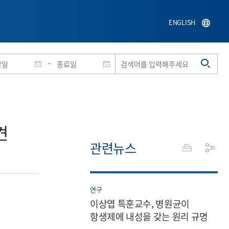
ENGLISH
-
​
관련뉴스
연구
이상엽 특훈교수, 병원균이
항생제에 내성을 갖는 원리 규명