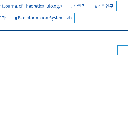
rnal of Theoretical Biology)
단백질
신약연구
학과
Bio-Information System Lab