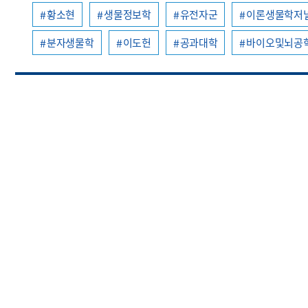
황소현
생물정보학
유전자군
이론생물학저널(Jou
분자생물학
이도헌
공과대학
바이오및뇌공