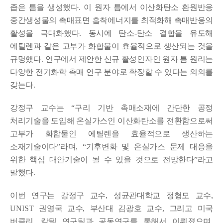
좁은 틈을 생성했다
.
이 원자 틈에서 이산화탄소 환원반응
중간생성물의 촉매표면 흡착에너지를 최적화해 촉매반응의
활성을 극대화했다
.
동시에 탄소
-
탄소 결합을 유도해
에틸렌과 같은 고부가 화합물이 효율적으로 생산되는 것을
규명했다
.
연구에서 제안한 신규 활성인자인 원자 틈 원리는
다양한 전기화학 촉매 연구 분야로 확장할 수 있다는 의의를
갖는다
.
강정구 교수는
“
구리 기반 촉매소재에 간단한 공정
처리기술을 도입해 온실가스인 이산화탄소를 전환함으로써
고부가 화합물인 에틸렌을 효율적으로 생산하는
소재기술이다
”
라며
, “
기후변화 및 온실가스 문제 대응을
위한 핵심 대안기술이 될 수 있을 것으로 전망한다
”
라고
말했다
.
이번 연구는
강정구 교수
,
성균관대학교 정형모 교수
,
UNIST
권영국 교수
,
부산대 김광호 교수
,
그리고 미국
버클리
,
칼텍 연구팀과 공동연구를 통해서 이뤄졌으며
,