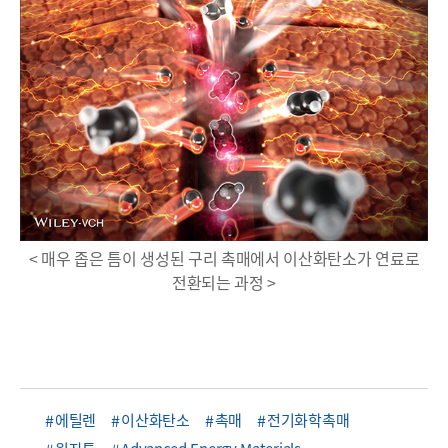
< 매우 좁은 틈이 생성된 구리 촉매에서 이산화탄소가 연료로
전환되는 과정 >
에틸렌
이산화탄소
촉매
전기화학촉매