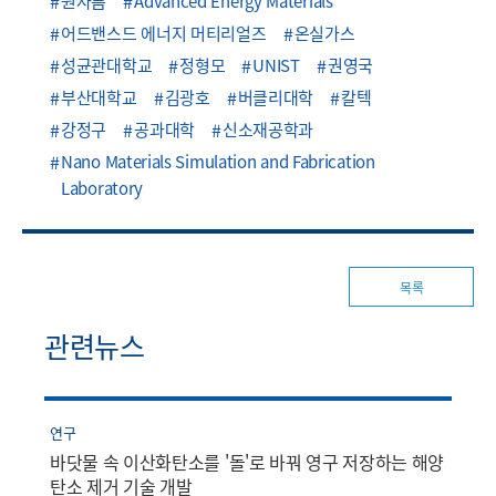
원자틈
Advanced Energy Materials
어드밴스드 에너지 머티리얼즈
온실가스
성균관대학교
정형모
UNIST
권영국
부산대학교
김광호
버클리대학
칼텍
강정구
공과대학
신소재공학과
Nano Materials Simulation and Fabrication
Laboratory
목록
관련뉴스
연구
바닷물 속 이산화탄소를 '돌'로 바꿔 영구 저장하는 해양
탄소 제거 기술 개발