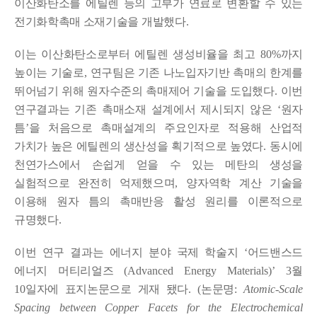
이산화탄소를 에틸렌 등의 고부가 연료로 변환할 수 있는
전기화학촉매 소재기술을 개발했다
.
이는 이산화탄소로부터 에틸렌 생성비율을 최고
80%
까지
높이는 기술로
,
연구팀은 기존 나노입자기반 촉매의 한계를
뛰어넘기 위해 원자수준의 촉매제어 기술을 도입했다
.
이번
연구결과는 기존 촉매소재 설계에서 제시되지 않은
‘
원자
틈
’
을 처음으로 촉매설계의 주요인자로 적용해 산업적
가치가 높은 에틸렌의 생산성을 획기적으로 높였다
.
동시에
천연가스에서 손쉽게 얻을 수 있는 메탄의 생성을
실험적으로 완전히 억제했으며
,
양자역학 계산 기술을
이용해 원자 틈의 촉매반응 활성 원리를 이론적으로
규명했다
.
이번 연구 결과는 에너지 분야 국제 학술지
‘
어드밴스드
에너지 머티리얼즈
(Advanced Energy Materials)’ 3
월
10
일자에 표지논문으로 게재 됐다
. (
논문명
:
Atomic-Scale
Spacing between Copper Facets for the Electrochemical