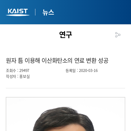
뉴스
연구
원자 틈 이용해 이산화탄소의 연료 변환 성공​
조회수
: 29497
등록일
: 2020-03-16
작성자
: 홍보실