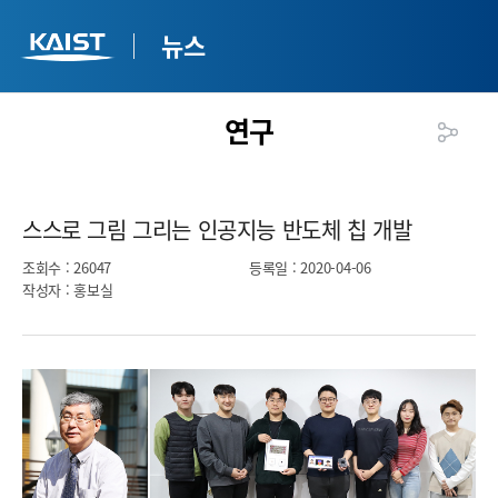
뉴스
연구
스스로 그림 그리는 인공지능 반도체 칩 개발​
조회수
: 26047
등록일
: 2020-04-06
작성자
: 홍보실