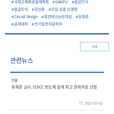
국제고체회로설계학회
GANPU
음성인식
얼굴인식
강상훈
단일 심층 신경망
Circuit Design
휴먼테크논문대상
유회준
공과대학
전기및전자공학부
목록
관련뉴스
인물
유회준 교수, ISSCC 반도체 설계 최고 권위자로 선정
2023-03-02