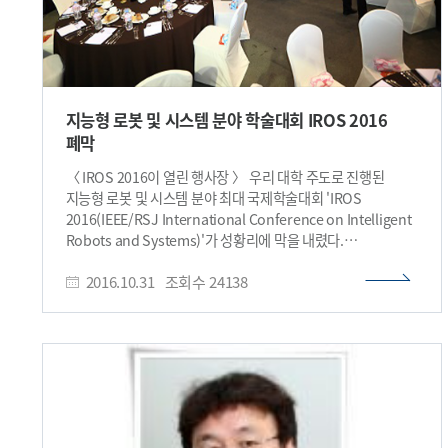
지능형 로봇 및 시스템 분야 학술대회 IROS 2016
폐막
〈 IROS 2016이 열린 행사장 〉 우리 대학 주도로 진행된
지능형 로봇 및 시스템 분야 최대 국제학술대회 'IROS
2016(IEEE/RSJ International Conference on Intelligent
Robots and Systems)'가 성황리에 막을 내렸다.
대전컨벤션센터에서 10월 9일부터 6일간 열린 이번 학회는
2016.10.31
조회수
24138
기계공학과 권동수 교수가 프로그램 위원장을 맡고 기계공학과
김경수 교수, 전기 및 전자공학과 권인소 교수, 항공우주공학과
심현철 교수가 조직위원으로 활동해 학회 구성 및 운영에
기여했다. 〈 위원장을 역임한 권동수 교수 〉 IROS2016은
인공지능, 자율주행, 메디컬 로봇 등 다양한 분야의 연구에 대한
포럼, 간담회, 키노트, 구두 및 포스터 발표를 포함한 학술적
프로그램이 진행됐다. 행사 첫날인 9일(일)은 사전 행사로 IROS
자문 및 상임위원회 임원들 간 미팅이 이뤄졌으며, 경진대회