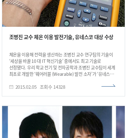
조병진 교수 체온 이용 발전기술, 유네스코 대상 수상
체온을 이용해 전력을 생산하는 조병진 교수 연구팀의 기술이
‘세상을 바꿀 10 대 IT 혁신기술’ 중에서도 최고 기술로
선정됐다. 우리 학교 전기 및 전자공학과 조병진 교수팀이 세계
최초로 개발한 ‘웨어러블 (Wearable) 발전 소자’가 ‘유네스코-
넷엑스플로상 2015’(UNESCO-Netexplo Award 2015)에서
2015.02.05
조회수
14328
영예의 대상인 그랑프리를 차지했다. 시상식은 4 일(현지시간)
오후 프랑스 파리 유네스코 본부에서 기업가, 기자단, 벤처
투자가 등 1천 5백여명이 참석한 가운데 열렸다. ‘유네스코-
넷엑스플로상’은 에너지, 환경, 교육 등 인류의 삶에 큰 영향을
줄 10대 IT 혁신기술을 선정해 수여하는 상인데, 전 세계 2백 여
명의 전문가 그룹이 참여한다. 이후 전 세계 네티즌들의 온라인
투표로 10개 기술 중 그랑프리 수상자를 결정한다. 조 교수팀이
개발한 ‘웨어러블 발전 소자’는 유리섬유 위에 열전 소자를