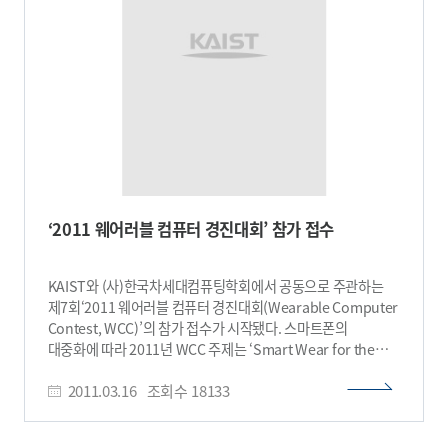
프로세서로 구성된다. 이는 평균 200mW 이상의 전력을 필요로
해 스마트폰 배터리의 20%가량인 스마트 안경 시스템에서는
부적합했다. 하지만 케이-글래스 2의 시선 추적 이미지 센서는
복잡한 시선 추적 알고리즘을 센서 내에서 모두 처리하기 때문에
10mW의 평균 전력으로도 24시간 이상 동작이 가능하다. 이
기술은 유 교수 팀이 시선 추적 및 시선 속 물체를 인식할 수 있는
저전력의 전자 칩을 개발함으로써 가능해졌다. 또한 전압과
동작 주파수를 동적 조절이 가능한 멀티코어 프로세서에 함께
집적했기 때문에 복잡한 증강현실 알고리즘을 저전력으로
가속할 수 있다. 유 교수는 “스마트 안경 분야에서 주도권을
잡기 위해선 소형화·저전력화는 물론 사용자 인터페이스(UI)와
‘2011 웨어러블 컴퓨터 경진대회’ 참가 접수
사용자 경험(UX)에 대한 개발이 필수”라며, “케이-글래스 2는
복잡한 증강현실을 초저전력으로 구현해 차세대 스마트
IT분야의 견인차 역할을 할 것”이라고 밝혔다. 유회준 교수
KAIST와 (사)한국차세대컴퓨팅학회에서 공동으로 주관하는
지도하에 홍인준 박사과정 학생이 주도해 개발한 케이-글래스
제7회‘2011 웨어러블 컴퓨터 경진대회(Wearable Computer
2는 미래창조과학부 국책과제인 뇌모방 지능형 메니코아
Contest, WCC)’의 참가 접수가 시작됐다. 스마트폰의
프로세서 연구사업의 일환으로 진행됐다. 사진1. 케이-글래스 2
대중화에 따라 2011년 WCC 주제는 ‘Smart Wear for the
Smart Life’로 정했다. 이에 따라 참가팀들은 스마트폰을
2011.03.16
조회수
18133
활용한 입는 컴퓨터를 제작해 선보일 예정이다. 이 행사는 국내
유일의 입는 컴퓨터를 제작하는 경진대회다. 2010년에는 국제
웨어러블 컴퓨터 학술대회인 ISWC(International