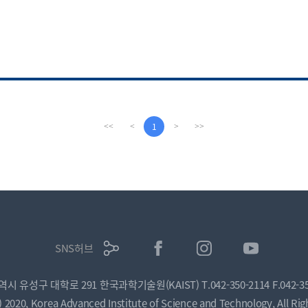
가능하다. 웨어러블 컴퓨터는 사용자가 이동 환경중에도
자유자재로 컴퓨터를 사용하기 위해 소형화, 경량화하여 신체
또는 의복의 일부분으로 착용할 수 있도록 제작된 컴퓨터로
IT기술과 패션을 융합하여 엔터테인먼트, 헬스 케어 및 새로운
의복문화 창조를 추구하는 분야다. ​
1
<<
<
>
>>
SNS허브
광역시 유성구 대학로 291 한국과학기술원(KAIST)
T.042-350-2114
F.042-3
) 2020, Korea Advanced Institute of Science and Technology, All Rig