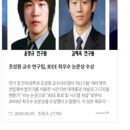
구현한 것으로 체온을 이용하여 전기를 생산할 수 있는
기술이다. 현재 연구팀은 상용화를 위해 교원창업 기업인
‘테그웨이’를 창업했으며 대전 창조경제혁신센터의 지원을 받고
있다.​
조성환 교수 연구팀, IEEE 최우수 논문상 수상
전기 및 전자공학과 조성환 교수(35)팀이 지난 5월 ‘여러개의
전압제어 발진기를 이용한 시간기반 대역통과 아날로그 디지털
변환기" 라는 논문으로 "IEEE 회로 및 시스템 저널"로부터
2009년 최우수 논문상을 수상했다고 밝혔다. 이 상은 회로이론
분야의 최고 권위의 국제 학술지(IEEE Transactions on
2009.06.05
조회수
27706
Circuits and Systems)에 게재된 논문 350여편 중 가장
우수한 논문에 주어진다. 한국에서 이 상을 받기는 42년 만에
처음이다. 이 논문은 시간영역 신호처리기법을 도입하여 무선