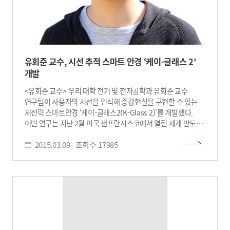
유회준 교수, 시선 추적 스마트 안경 ‘케이-글래스 2’
개발
<유회준 교수> 우리 대학 전기 및 전자공학과 유회준 교수
연구팀이 사용자의 시선을 인식해 증강현실을 구현할 수 있는
저전력 스마트안경 ‘케이-글래스2(K-Glass 2)’를 개발했다.
이번 연구는 지난 2월 미국 샌프란시스코에서 열린 세계 반도체
올림픽이라 불리는 국제고체회로설계학회(ISSCC)에서 발표돼
2015.03.09
조회수
17985
주목을 받았다. 케이-글래스 2의 핵심 기술인 시선 추적 이미지
센서 ‘아이-마우스(i-Mouse)’는 사용자의 시선에 따라 마우스
포인터를 움직이고, 눈 깜빡임으로 아이콘을 클릭할 수 있다.
더불어 안경 너머의 물체를 쳐다보면 관련 증강 현실 정보를
얻을 수 있다. 케이-글래스 2는 음성 인식 기능을 주로 사용하는
구글 글래스에 비해 주변 소음이 많은 야외에서도 방해받지 않고
쉽게 조작이 가능하다. 기존 시선 추적 시스템은 눈을 촬영하는
이미지 센서와 시선추적 알고리즘을 가속하는 멀티코어