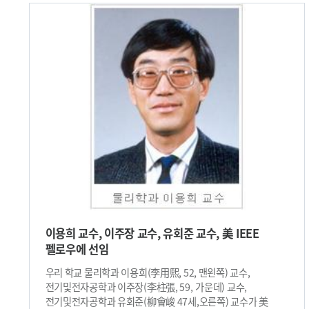
관련 주제에 대해 발표했다. 12일(수) 저녁에는
대전엑스포시민광장에서 수준 높은 공연과 함께 만찬이 제공돼
학술대회의 주제인 로봇에 대한 토론을 이어나갔고, 14일(금)
에는 신청자들(90명)에 한해 우리 대학 연구실(권동수 교수
연구실, 김진환 교수 연구실, 오준호 교수 연구실) 및
한국전자통신 연구원(ETRI), 한국기계연구원(KIMM)을
방문하는 테크니컬 투어도 진행됐다.​
이용희 교수, 이주장 교수, 유회준 교수, 美 IEEE
펠로우에 선임
우리 학교 물리학과 이용희(李用熙, 52, 맨왼쪽) 교수,
전기및전자공학과 이주장(李柱張, 59, 가운데) 교수,
전기및전자공학과 유회준(柳會峻 47세,오른쪽) 교수가 美