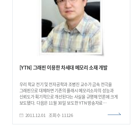
참가자들이 현장 분위기를 익혔다. 공식 일정의 첫날인 10일
(월)에는 각 분야별로 다양한 워크숍과 체험 세션이 열렸으며
저녁에는 이번 행사참석자들을 대상으로 주최 측의 공식
환영만찬이 제공됐다. 11일(화)에는 공식 개막식에 이어 각
주제별로 강연과 토크 세션이 본격적으로 진행됐다. 최근 로봇
학계의 뜨거운 이슈로 떠오르고 있는 인공지능, 자율주행
시스템, 매핑, 메디컬 로봇 등 핵심 테마에 관한 로봇과학자들의
발표가 각 분야별로 체계적으로 분리돼 진행됐다. 11일
(화)~13일(목) 3일 동안 각 오전에 진행된 정식 토크에서는
인공지능 분야의 석학인 카네기멜론대학 마뉴엘라 벨로소
(Manuela M. Veloso) 교수가 자율 지능 서비스 로봇에 관해
[YTN] 그래핀 이용한 차세대 메모리 소재 개발
발표했고작년 다르파 로봇 대회의 프로젝트 매니저였던
TRI(Toyota Research Institute)의 길 프렛(Gill Pratt)
대표의 자율주행자동차의 도전 과제에 대한 발표,
우리 학교 전기 및 전자공학과 조병진 교수가 금속 전극을
현대자동차그룹의 임태원 중앙연구소장의 로봇과 자동차를
그래핀으로 대체하면 기존의 플래시 메모리소자의 성능과
주제로 한 발표, 영국 임페리얼 컬리지런던의 양광종 교수의
신뢰도가 획기적으로 개선된다는 사실을 규명해 언론에 크게
인간 로봇간 상호작용의 하모니를 주제로 한 발표가 진행됐다.
보도됐다. 다음은 11월 30일 보도한 YTN 방송자료
이어 키노트 토크에서는 고려대 송재복 교수, 한양대 이병주
http://www.sciencetv.kr/_comm/pop_mov.php?
교수, 삼성전자 종합기술원 최정연 상무(VP), 독일
2011.12.01
조회수
11126
s_mcd=0184&s_hcd=01&key=201111301548275148​
프라이부르크대학 볼프람 부어가르트(Wolfram Burgard)
교수, 미국 일리노이대 세스 허친슨(Seth Hutchinson) 교수,
우리 대학 권인소, 심현철 교수 등 18명의 전문가들이 참여해