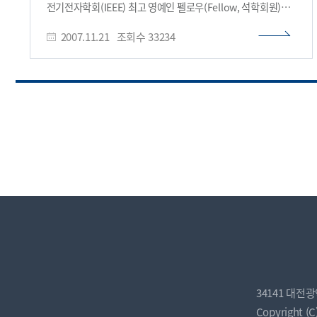
전기전자학회(IEEE) 최고 영예인 펠로우(Fellow, 석학회원)에
선임됐다. 이용희 교수는 ‘수직공진 표면광 레이저와
2007.11.21
조회수
33234
광결정 레이저 분야의 업적(for contributions to photonic
devices based upon vertical cavity surface emitting
lasers and photonic crystals)"을 인정받아 펠로우에
선임됐다. 이용희 교수는 반도체 레이저 및 광결정 광학 분야의
세계적 석학으로 국제과학기술논문색인(SCI) 등재 학술지에
130여편의 논문이 수록되었으며, 지금까지 전 세계적으로
2천500회 이상 인용되고 있다. 지난 5년간 대규모
국제학술대회에서 30회 이상 초청강연을 하는 등 국제
학회에서도 업적을 인정받고 있다. 2003년에는 美
전기전자학회(IEEE) 레이저ㆍ전자광학회(LEOS) ‘우수강연상
(Distinguished Lecturer Award)’을 수상했다. 또한 지능
강인 제어와 로봇 분야의 세계적 석학인 이주장 교수는 국외
학술지 97편, 국내 학술지 38편의 논문을 포함, 총 538편의 관련
분야 논문을 발표하고 국내외 다수의 특허도 보유하고 있다.
이주장 교수는 국제학회 초청강연과 국제 워크샵 개최 등 국제
협력 증진에도 크게 기여하고 있다. 2008년 IEEE 산업정보
국제학술회의(IEEE INDIN 2008, 대전), 2009년 IEEE 산업전자
국제학술회의(IEEE ISIE 2009, 서울)의 대회장을 맡고 있다.
34141 대전
현재 IEEE 산업전자학회(IES) 이사이며, IEEE 산업전자학회
Copyright (C