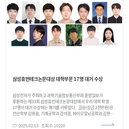
강연을 진행하며, 10여 년간의 연구 여정을 공유할 예정이다. 배
교수는 초음파 장비에 인공지능을 접목해 상업화에 성공하지
못했던 정량적 초음파 기술을 실현해, 2024년 시카고에서 열린
북미영상의학회(RSNA)에서 라이브 데모를 통해 그 기술력을
입증하였다. 해당 기술은 기존 초음파 장비에 소프트웨어 형태로
탑재될 수 있어, 조기 암 진단은 물론 폐, 간, 심장 등 주요 장기의
질환 진단에도 활용될 수 있는 것으로 평가된다. 배 교수는
“정량적 초음파 기술을 통해 보다 정확하고 신속한 진단이
가능해져, 다양한 의료 분야에 실질적인 도움이 되길 바란다” 며,
“앞으로도 이 기술이 인류의 의료 복지 향상에 기여할 수 있도록
연구를 지속해 나가겠다.”라며 연구에 대한 수상 소감을 밝혔다.
연구 대상 외에도 다양한 부문에서 연구자들이 수상의 영예를
안는다. 박용근(물리학과), 김기응(김재철AI대학원) 교수가 각각
삼성휴먼테크논문대상 대학부문 17명 대거 수상
‘연구상’을 수상한다. 안드리아(Andrea Bianchi,
산업디자인학과)교수가 ‘특별 연구상’을 받으며, 김대수
(뇌인지과학과)교수가 ‘이노베이션상’ 수상자로 선정됐다. ‘융합
삼성전자가 주최하고 과학기술정보통신부와 중앙일보가
연구상’에는 김용정(수리과학과)·최명철(바이오및뇌공학과)
후원하는 제31회 삼성휴먼테크논문대상에서 우리 대학 학생
교수 2명은 한 팀으로 수상 받는다. ‘국제공동연구상’은 믹전 해원
17명이 대거 수상하는 쾌거를 이루었다. 금상(상금 2천만원)은
(녹색성장지속가능대학원)교수, ‘현우 KAIST 학술상’은 최신현
전산학부 김원웅, 기계공학과 강석경, 바이오및뇌공학과 김현경,
(전기및전자공학부) 교수, ‘QAIST 창의도전연구상’은 이창환
화학과 허성록 학생 등 4명이 수상했다. 은상은 바이오및뇌공학과
(신소재공학과)교수가 각각 수상한다. ‘KAIST 2024년
2025.02.13
조회수
10220
정형진, 전기및전자공학부 오재원, 홍천산, 기계공학과 김동근
대표연구성과 10선’에는 학문적·산업적으로 큰 파급효과를 가진