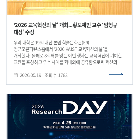
‘2026 교육혁신의 날’ 개최...황보제민 교수 ‘임형규
대상’ 수상
우리 대학은 19일 대전 본원 학술문화관(E9)
정근모콘퍼런스홀에서 ‘2026 KAIST 교육혁신의 날’을
개최했다. 올해로 8회째를 맞는 이번 행사는 교육혁신에 기여한
교원을 포상하고 우수 사례를 학내외에 공유함으로써 혁신의
가치를 확산하기 위해 마련된다. 본 행사는 임형규 전 KAIST
2026.05.19
조회수
1782
동문회장이 기탁한 발전기금을 바탕으로 운영됐다. 이번
행사에서는 KAIST 핵심 가치인 창의·도전·배려 정신을
바탕으로 융합 교육에 기여한 교원에게 수여하는 ‘임형규
링크제네시스 베스트 티쳐 어워드(LINKGENESIS Best
Teacher Award) 대상’을 황보제민 교수(기계공학과)가
수상한다. 임형규 우수상은 김성민 교수(전기및전자공학부),
김현욱 교수(생명화학공학과), 최윤재 교수(김재철AI대학원)가
받았다. 황보제민 교수는 사족보행 로봇의 마라톤 완주를 통해
로봇 기술의 한계를 확장하고, 변형 지형에서도 고속 보행이
가능한 강화학습 기반 제어 알고리즘을 개발해 로봇공학 분야