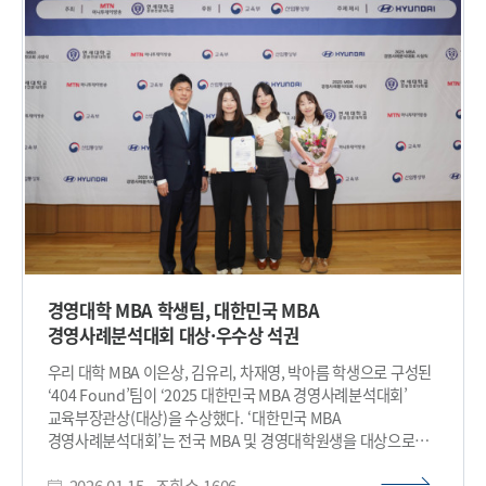
공동으로 추진한 산학 협력 프로그램으로, AI 기술을 기반으로 한
예비 창업팀들의 기술력과 사업성을 종합적으로 평가해 우수
팀을 선발했다. 대상 팀에는 총 2,000만 원의 상금과 함께 최대
3,500만 원 규모의 카카오클라우드 크레딧이 제공된다.
애니브릿지 AI는 KAIST 전산학부 박종세 교수(대표)를 중심으로
권영진 교수, 허재혁 교수가 함께 참여한 기술 창업팀으로, AI
시스템과 컴퓨터 아키텍처 분야에서 축적한 연구 성과를
바탕으로 실제 산업 현장에서 활용 가능한 기술 개발을 목표로
하고 있다. 또한 미국 실리콘밸리 AI 반도체 시스템 스타트업
삼바노바(SambaNova)의 공동창업자이자 스탠포드대 교수인
쿤레 올루코툰(Kunle Olukotun) 교수가 자문위원으로 참여해,
글로벌 시장을 염두에 둔 기술 및 사업 확장을 함께 추진하고
있다. 애니브릿지 팀은 현재 대부분의 LLM 서비스가 고가의
경영대학 MBA 학생팀, 대한민국 MBA
GPU 인프라에 의존하고 있어, 서비스 규모가 확대될수록 운영
경영사례분석대회 대상·우수상 석권
비용과 전력 소모가 급격히 증가하는 구조적 한계를 안고 있다는
점에 주목했다. 연구진은 이러한 문제의 근본 원인이 특정
우리 대학 MBA 이은상, 김유리, 차재영, 박아름 학생으로 구성된
하드웨어 성능이 아니라, GPU 뿐만 아니라 NPU(AI 계산에
‘404 Found’팀이 ‘2025 대한민국 MBA 경영사례분석대회’
특화된 반도체), PIM(메모리 안에서 AI 연산을 처리하는 차세대
교육부장관상(대상)을 수상했다. ‘대한민국 MBA
반도체) 등 다양한 AI 가속기를 효율적으로 연결·운용할 수 있는
경영사례분석대회’는 전국 MBA 및 경영대학원생을 대상으로
시스템 소프트웨어 계층의 부재에 있다고 분석했다. 이에
머니투데이방송과 연세대학교 경영전문대학원이 공동 주최하는
애니브릿지 팀은 가속기 종류와 관계없이 동일한 인터페이스와
2026.01.15
조회수
1606
MBA 경진대회로, 올해로 17회를 맞았다. 올해 대회는