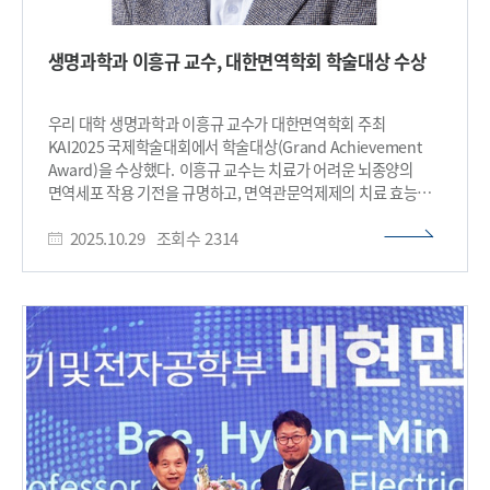
트랙) ▲‘스냅스케일’(예비창업 트랙)이 선정됐다. 총 상금 약
3억7000만 원 규모의 이번 대회에서 스냅스케일은 예비창업
생명과학과 이흥규 교수, 대한면역학회 학술대상 수상
트랙 최고상(상금 2천만원)을 수상하며, 기술 혁신성과 시장
가능성을 동시에 입증했다.​
우리 대학 생명과학과 이흥규 교수가 대한면역학회 주최
KAI2025 국제학술대회에서 학술대상(Grand Achievement
Award)을 수상했다. 이흥규 교수는 치료가 어려운 뇌종양의
면역세포 작용 기전을 규명하고, 면역관문억제제의 치료 효능을
향상시킬 수 있는 새로운 면역 타깃 전략을 제시해 왔다. 특히,
2025.10.29
조회수
2314
식이 변화에 따른 장내 미생물 구성의 변화가 뇌종양의 면역
조절에 미치는 영향을 규명하여, 장–면역–뇌(Gut–Immune–
Brain) 축(axis)이라는 새로운 개념적 기전을 제시함으로써
국내외 학계의 주목을 받았다. 또한 이 교수는 면역관문치료제의
효과를 극대화할 수 있는 면역세포 조절 메커니즘을
밝혀냄으로써, 차세대 뇌종양 면역치료제 개발의 새로운 방향을
제시했다는 평가를 받았다. 이 교수는 이번 학술대상 상금 3천만
원 전액을 대한면역학회에 기부하며, 이를 면역학 분야 우수
박사학위논문상 신설에 사용해 학문 후속세대 양성에 기여할
뜻을 밝혔다. 이흥규 교수는 수상 소감에서 “이번 수상은 저
개인의 성취라기보다 함께 연구해 온 학생들과 동료 연구자들이