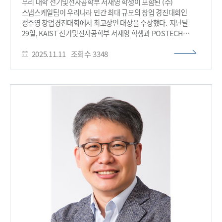
창업으로 이어지고 있음을 보여주는 사례로 평가된다.
우리 대학 전기및전자공학부 서재영 학생이 포함된 (주)
애니브릿지 AI 팀은 향후 카카오 및 관련 산업 파트너들과의
스냅스케일팀이 우리나라 민간 최대 규모의 창업 경진대회인
협력을 통해 기술 고도화와 실증을 진행하고, 차세대 AI 인프라
정주영 창업경진대회에서 최고상인 대상을 수상했다. 지난달
소프트웨어 분야의 핵심 기술로 발전시켜 나갈 계획이다. ​
29일, KAIST 전기및전자공학부 서재영 학생과 POSTECH
컴퓨터공학과 김상윤·송동기 학생이 함께 창업한 기업 ㈜
2025.11.11
조회수
3348
스냅스케일(SnapScale)은 아산나눔재단이 주최한 ‘2025
정주영 창업경진대회’ 예비창업 트랙에서 최종 대상을 차지했다.
스냅스케일이 개발한 ‘Simula.ai’는 플랜트(공장 설비)나 건설
프로젝트의 복잡한 설계 과정을 인공지능이 대신해주는
기술이다. 지금까지는 사람이 일일이 해야 했던 설계 문서 작성과
절차 검토를 AI가 자동으로 처리할 수 있도록 해, 시간과 비용을
크게 줄일 수 있다는 점에서 높은 평가를 받았다. 특히 이번
프로젝트에서 서재영 학생의 역할이 컸다. 그는 AI가 산업
데이터를 이해할 수 있도록 데이터 구조를 설계하고, 설계 정보를
체계적으로 정리하는 기반 시스템을 구축했다. 서재영 학생은
“산업 데이터를 AI가 이해하도록 만드는 과정에 많은 도전이
있었지만, 팀원들과 함께 해결하며 의미 있는 경험을 쌓을 수
있었다”고 소감을 전했다. 한편, 정주영 창업경진대회
데모데이는 약 6개월간의 창업 육성 과정을 거친 스타트업 가운데
결선에 오른 팀들이 무대에 서는 자리로, 총 4개 트랙 23개 팀이
경합을 펼쳤다. 부문별 대상에는 ▲‘펄스애드’(글로벌 트랙)
▲‘하이드로엑스팬드’(기후테크 트랙) ▲‘여명거리’(다양성