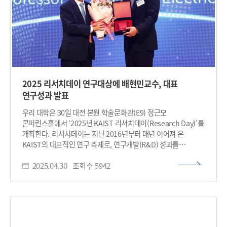
만들어낸 결실”이라며 “기초면역학의 발견이 환자 치료로 이어질
수 있도록 앞으로도 변함없이 도전하겠다”고 전했다. 이어
“상금은 미래 면역학을 이끌 젊은 연구자들의 성장을 위해 쓰이길
바란다”고 덧붙였다. 대한면역학회 학술대상은 면역학 분야에서
국제적으로 탁월한 연구 성과를 거둔 연구자에게 수여되는
상으로, 기조강연 및 시상식은 11월 1일 인천 송도 컨벤시아에서
열린 KAI2025 국제학술대회에서 진행될 예정이다.​
2025 리서치데이 연구대상에 배현민교수, 대표
연구성과 발표
우리 대학은 30일 대전 본원 학술문화관(E9) 정근모
콘퍼런스홀에서 ‘2025년 KAIST 리서치데이(Research Day)’를
개최한다. 리서치데이는 지난 2016년부터 매년 이어져 온
KAIST의 대표적인 연구 축제로, 연구개발(R&D) 성과를
공유하고 융합연구를 위한 연구자들의 교류를 활성화를 위해
2025.04.30
조회수
5942
마련되었다. 올해 리서치데이에서는 ▲연구 부문 우수교원
▲2024년 KAIST 대표연구성과 10선 ▲14대 미래선도기술
대표연구성과 ▲2024년 URP 프로그램 우수과제 포상 등 네 가지
부문에서 시상이 이루어진다. 이날 최고의 영예인 ‘연구대상’은
배현민 교수(전기및전자공학부)가 수상한다. 배 교수는 ‘AI를
통한 정량적 의료 영상 초음파 장비 연구개발 연구’를 주제로 기념