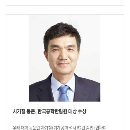
학생 등 4명이 수상의 영예를 안았다. 또한, 동상은
성과들이 선정됐다. 40년 난제 매듭 문제를 해결한 수리과학과
전기및전자공학부 허지완, 윤동현, 이병관, AI대학원 김현승,
박정환 교수를 비롯해 박윤수(화학과), 허원도(생명과학과),
바이오및뇌공학과 이윤흠, 신소재공학과 우준희, 박기현,
황보제민(기계공학과), 권경하(전기및전자공학부), 유민수
뇌인지공학프로그램 손연주 학생 등 8명이, 장려상에는
(전기및전자공학부), 권영진(전산학부), 이재길(전산학부),
전기및전자공학부 신훈범 학생이 수상했다. 특히, 우리 대학은
조계춘(건설및환경공학과), 박범순(과학기술정책대학원) 교수의
대학부문에서 개인에게 시상되는 10개 분과 중 4개 분과의
연구가 포함되었다. 또한, 국가 전략기술을 선도하고 미래 연구
금상을 석권하였고, 컴퓨터과학 및 공학 분과에서는 김원웅,
전략 수립에 기여하는 성과를 선정하는 ‘14대 미래선도기술
홍천산, 이병관, 김현승 학생이 절반의 상을 차지하며 두각을
특별표창’에는 총 18명의 교수 및 연구자가 이름을 올렸다. ▴
나타냈다. 금상 수상자인 김원웅(지도교수 박종세)는 포스트-
반도체·디스플레이 분야 강기범(신소재공학과)▴이차전지 분야
트랜스포머 모델의 연산을 분석하고, 기존 PIM 한계를 극복하기
최남순(생명화학공학과) ▴첨단 모빌리티 분야 강남우
위해 양자화 기반 모델 경량화 기법과 새로운 PIM 구조를 접속한
(조천식모빌리티대학원) ▴차세대 원자력 분야 장창희
GPU+PIM 융합 가속 시스템 논문으로 컴퓨터과학 및 공학
(원자력및양자공학과) ▴첨단 바이오 신의철(의과학대학원) ▴
분야에서 가장 높은 평가를 받았다. 또한, 기계공학 분과의
우주항공·해양 분야 이창훈, 박기수, 안재명(항공우주공학과) ▴
강석경(지도교수 김산하)학생은 탄소나노튜브(VACNT)를
수소 분야 정연식(신소재공학과) ▴사이버보안 분야 차상길
활용한 나노 사포를 개발해 연마 입자의 안정성을 높여 기존
(전산학부) ▴인공지능 분야 예종철(김재철AI대학원) ▴차세대
사포보다 정밀한 가공을 가능케 하는 논문으로 금상 수상의
통신 분야 최준일(전기및전자공학부) ▴첨단로봇·제조 분야
영예를 안았다. 오재원(지도교수 조성환)학생은 60GHz
황보제민(기계공학과) ▴양자 분야 유경식(전기및전자공학부) ▴
대역에서 1ns 이내의 빠른 주파수 스위칭과 우수한 잡음 성능을
탄소중립 분야 김범준(생명화학공학과) ▴국방 분야 최지환,
차기철 동문, 한국공학한림원 대상 수상
구현한 mm-wave 대역 통신 및 레이다 회로를 위한 주파수
전은지, 최한림(항공우주공학과)이 수상받는다. 올해는
합성기 개발에 관한 논문으로 은상을 수상하였다. 홍천산
처음으로 학부생 연구참여 프로그램(URP) 우수과제에 대한
(지도교수 오태현, 성민혁)학생은 이미지 생성형 모델에서 초상권
포상도 신설됐다. 수상자는 유젠 코로이(Eugen Coroi,
우리 대학 동문인 차기철(기계공학 석사 82년 졸업) 인바디