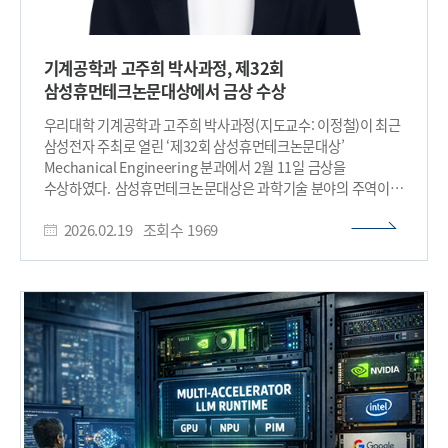
금상은 전기및전자공학부 박유성, 인공지능반도체대학원
보였다. 특히 32개의 미세한 전압 상태를 구분해야 하는 초고난도
윤지언, 기계공학과 고주희, 신소재공학과 박창현 학생 등 4명이
펜타 레벨 셀 동작에서도 소자 간 데이터 분포를 3배 이상
수상의 영예를 안았다. 은상에는 AI대학원 김제민,
정밀하게 제어하는 데 성공했다. 이는 논문 수준의 연구를 넘어
기계공학과 고주희 박사과정, 제32회
인공지능반도체대학원 홍성연, 기계공학과 김성재,
실제 반도체 양산 공정에 즉시 적용 가능한 수준이라는 학계와
삼성휴먼테크논문대상에서 금상 수상
전기및전자공학부 이상호, 바이오및뇌공학과 차영길 학생이
산업계의 평가다. 조병진 교수는 “이번 연구는 차세대 초고용량
수상했다. 또한, 동상은 항공우주공학과 김경수,
메모리 제조에 바로 적용할 수 있는 독창적인 기술”이라며
우리대학 기계공학과 고주희 박사과정(지도교수: 이정철)이 최근
전기및전자공학부 김동혁, 생명과학과 고대력 학생이 수상했고
“반도체 강국인 대한민국의 기술 초격차를 유지하는 데 크게
삼성전자 주최로 열린 ‘제32회 삼성휴먼테크논문대상’
장려상은 전기및전자공학부 김민석 학생이 수상했다. 대회는
기여할 것”이라고 말했다. 기및전자공학부 강대현
Mechanical Engineering 분과에서 2월 11일 금상을
올해로 32주년을 맞는 권위있는 시상식이며, 역대 제출된 논문
석박사통합과정생이 제1저자로 주도한 이번 연구는 반도체 분야
수상하였다. 삼성휴먼테크논문대상은 과학기술 분야의 주역이
수는 총 4만4171편이다. 시상 받은 논문은 3192편에 달한다.
최고 권위 학술대회인 지난 12월 9일 ‘국제전자소자학회
될 젊고 우수한 과학자를 발굴하기 위해 1994년부터 시행 중이며
올해 초록 접수는 총 3172건으로, 이 중 511편이 초록 심사를
(IEDM)’에서 발표되어 세계적인 주목을 받았으며, 삼성전자가
2026.02.19
조회수
1969
과학기술정보통신부와 중앙일보가 후원하고 있다. 이번 제32회
통과했다. 치열한 경쟁 속에서 엄격한 심사를 거쳐 최종 120편이
주최한 제32회 삼성휴먼테크논문대상에서 대학 부문 전체 1위인
대회에는 에너지 및 환경, 회로설계, 신호처리, 네트워크,
수상작으로 이름을 올렸다.​
‘대상’을 수상하며 AI 분야가 강세였던 역대 수상 기조 속에서
기계공학, 재료과학, 기초과학, 생명과학 등 10개 분야 총 3172
전통 반도체 소자 분야 연구로 대상을 거머쥐는 쾌거를 이루었다.
편의 논문이 접수됐다. 고주희 박사과정은 하나의 센서
※ 논문명: Bandgap-Engineered Boron Oxynitride
플랫폼에서 액체의 밀도·점도·열물성 등을 동시에 정밀 측정할
Tunneling Layer for Reliable PLC operation of 3D V-
수 있는 멀티모달 계측 기술을 제안해 연구 성과를 인정받았다.
NAND Flash Memory Devices, DOI :
(논문 제목: 가열전극 통합된 마이크로채널 공진기 기반 액상 시료
https://doi.org/10.1109/IEDM50572.2025.11353681
특성화를 위한 하이퍼 멀티모달 계측) 본 연구는 소량 액체의
한편, 이번 연구는 과기정통부의 국가반도체연구실지원
물성을 보다 정확하고 효율적으로 분석할 수 있는 기술로, 바이오
핵심기술개발사업의 지원을 받아 수행되었다.​
·화학 센서 및 정밀 계측 분야 등 다양한 응용 가능성이 기대된다.​