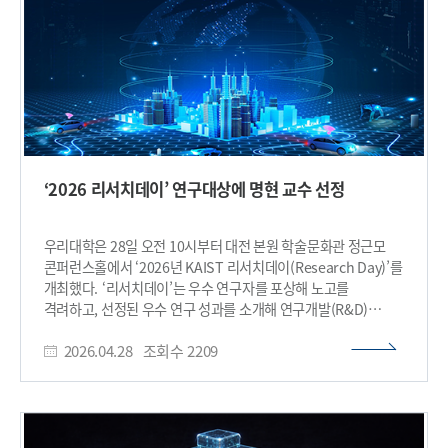
발전에 기여해 왔다. 또한 동역학의 시각화와 실습 중심 교육을
통해 미래 인재 양성에 힘써왔으며, 연구와 교육의 선순환에
기여한 공로를 인정받아 이번 공모전의 최고 영예인 ‘임형규 대상’
수상자로 선정됐다. 학습자 중심의 창의적 수업 방식과 효과적인
교수법을 개발한 교원에게 수여하는 ‘교수학습혁신상’ 대상은
신동혁 교수(항공우주공학과)가 수상한다. 교수학습혁신
우수상은 이상호 교수(디지털인문사회과학부)가, 팀 부문은
신병하·오지훈·홍승범·강성훈 교수(이상 신소재공학과)가
선정됐다. 또한 학생들의 자율적 성장을 이끈 ‘KAIST
‘2026 리서치데이’ 연구대상에 명현 교수 선정
교육자상’은 김재훈 교수(생명과학과), 이필승 교수(기계공학과)
가 수상한다. 이와 함께 지난 2월 개교기념식에서 시상한 김형수
교수(창의강의대상), 박범순 교수(우수강의대상)의 교육 성과도
우리대학은 28일 오전 10시부터 대전 본원 학술문화관 정근모
함께 소개됐다. 교육 경쟁력 강화와 국제화에 기여한 공로로
콘퍼런스홀에서 ‘2026년 KAIST 리서치데이(Research Day)’를
권순식 교수(수리과학과) 등 12명은 ‘KAIST 교육혁신상’을,
개최했다. ‘리서치데이’는 우수 연구자를 포상해 노고를
김미선·홀리 왕(Holly Wang) 교수(디지털인문사회과학부)는
격려하고, 선정된 우수 연구 성과를 소개해 연구개발(R&D)
‘KAIST 교육혁신 공로상’을 각각 수상했다. 이날 행사에서는
정보를 교류하는 자리로 2016년부터 매년 개최하는 교내
황보제민 교수, 이필승 교수, 김형수 교수, 박범순 교수가 특별
2026.04.28
조회수
2209
연구자들의 축제이다. 특히 올해는 연구자들의 연구 격려와 연구
강연자로 나서 실제 교육 현장에 적용한 혁신 사례와 노하우를
몰입 환경 조성을 위해 연구상 부문 수상자를 기존 2명에서
공유했다. 더불어 ‘2026 KAIST AI Future Challenge’에서
4명으로, 특별연구상 수상자를 1명에서 2명으로 포상규모를
우수한 성과를 거둔 학생들에 대한 시상과 아이디어 발표 세션도
확대했다. 이날 행사에서는 최고 연구상인 연구대상 수상자로
진행돼 학생과 교원이 함께하는 소통의 장이 마련됐다. 이광형
선정된 명현 교수(전기및전자공학부)가 ‘공간 AI 기반 로봇 자율
총장은 “산업과 사회 구조가 재편되는 AI 전환(AX) 시대에는 이를