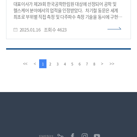
및 저작권 침해 완화하도록 MCMC 기법을 활용하여 암기된
물리학과), 김민재(신소재공학과)와 채우진(융합인재학부)
대표이사가 제29회 한국공학한림원 대상에 선정되어 공학 및
이미지를 유발하는 프롬프트를 효율적으로 찾아 벤치마크를 찾는
학생으로 학부생 주도의 창의적이고 도전적인 연구성과를
헬스케어 분야에서의 업적을 인정받았다. 차기철 동문은 세계
연구로 우수성을 입증받았고, 김동근(지도교수 김산하) 학생은
인정받았다. 조병관 연구처장은 “도전적이고 혁신적인 다양한
최초로 부위별 직접 측정 및 다주파수 측정 기술을 동시에 구현한
AM-FGS 패드의 광중합 적층 제조로 경도차이를 활용해 CMP
아이디어 공유와 의미있는 소통을 위한 리서치데이 개최가
체성분분석기 ‘인바디’를 개발한 공로로 이번 상을 수상했다.
공정에서 성과를 인정받아 은상을 수상하였다. 그뿐만 아니라,
KAIST 브랜드 가치를 향상시키고 글로벌 과학기술을 선도할 수
2025.01.16
조회수
4623
인바디는 체성분 분석의 정확도와 효율성을 크게 향상시킨
동상을 차지한 박기현(지도교수 정성윤)학생은 이리듐 옥사이드
있는 뛰어난 연구성과 창출로 이어지길 바란다.”라고 말했다.
혁신적인 기술로, 전 세계 130여 개국에서 널리 사용되고 있어
내부 새로운 구조의 복합 이리듐 산화물을 사용해 기존보다 더
이광형 총장은 “KAIST는 세계 최초이자 세계 최고의 연구를
건강관리와 헬스케어 분야에서 중요한 기준으로
많은 다른 원소를 치환하는데 성공한 우수성을 인정받았고,
지향하고 있다. 오늘 리서치데이를 통해 우수 연구자들의 탁월한
자리잡았다. 또한, 30여 년간 체성분 분석 기술 연구개발을
허지완(지도교수 김준모)학생은 StableDiffusion 확산모델보다
성과를 함께 축하하며, 앞으로도 KAIST는 연구를 통해 국가와
선도하며, 관련 기술의 국제 표준을 제시하고 국제적인 영향력을
10배 빠르고 더 선명한 이미지를 생성하는 새로운 방법을 개발한
인류사회에 기여하고, 혁신과 융합을 선도하는 세계적인
인정받았다. 한국공학한림원 대상은 공학 분야에서 탁월한
이
다
1
2
3
4
5
6
7
8
<<
<
>
>>
점을 높이 평가받았다. 우준희(지도교수 스티브 박)학생은 리튬
연구기관으로 성장해 나가겠다.”라고 밝혔다. 한편, 세대 간
기여를 한 인물에게 수여되는 상으로, 차기철 동문은 그동안의
전
음
금속 배터리 성능을 조기에 예측하는 새로운 방법으로 주목을
중장기적 협업을 통해 세계적 수준의 연구성과 창출을 목표로
연구와 개발, 그리고 산업 발전에 대한 공로로 이번 수상의 영예를
페
페
받았고, 윤동현(지도교수 제민규)학생은 넓은 입력 범위와 빠른
지원 중인 초세대 협업연구실 중에서는 생명과학과 김선창
안게 되었다. 수상식은 20일 오후 신년하례식 이후 진행될
이
이
디지털 변환기 관련 연구로, 이윤흠(지도교수 김철)학생은 TDP
교수가 이끄는 ‘KAIST 바이오디자인공학 연구실’과 물리학과
예정이다.​
지
지
공정을 통해 기존 섬유형 스트레인 센서의 민감도와 작동범위간
이용희 교수의 ‘나노포토닉스 연구실’이 주요 연구 성과를
상충 문제를 해결한 연구로 논문의 우수성을 인정받았다.
소개하며 주목받는다.​
삼성휴먼테크논문대상은 국내 최대 규모의 학술논문대회로
과학기술 분야 우수인력을 발굴·육성하기 위해 1994년부터 매년
수상자를 선정하고 있다. 제31회 삼성휴먼테크논문대상에서는
대학부문 2,750편, 고교부문 402을 포함해 총 3,152편이 논문
초록이 접수되었고 그 중 대학부문에서는 80편의 우수논문이
선정되었다.​
SNS허브