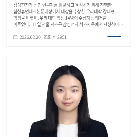
속도가 너무 느려지는 ‘트레이드오프(Trade-off)’현상이
삼성전자가 신진 연구자를 발굴하고 육성하기 위해 진행한
발생했기 때문이다. 이는 메모리 셀 하나에 5비트 정보를
삼성휴먼테크논문대상에서 대상을 수상한 우리대학 강대현
저장하는 차세대 펜타 레벨 셀(Penta-Level Cell, PLC) 기술
학생을 비롯해, 우리 대학 학생 14명이 수상하는 쾌거를
구현의 가장 큰 걸림돌이었다. PLC는 하나의 메모리 셀에서
이루었다. 11일 서울 서초구 삼성전자 서초사옥에서 시상식이
32단계의 전압 상태를 구분해 데이터를 저장하는 방식으로, 같은
열린 제32회 삼성휴먼테크논문대상 삼성휴먼테크논문대상은
크기의 메모리에서도 더 많은 정보를 저장할 수 있게 한다.
2026.02.20
조회수
2951
국내에서 유일하게 대학 및 대학원생뿐 아니라 고교생까지
연구팀은 이러한 문제를 해결하기 위해 기존의 실리콘 기반
참여할 수 있는 논문 경진 대회다. 대학 부문에서는 우리대학
소재에서 벗어나 완전히 새로운 소재인 BON을 터널링층에
전기및전자공학부 강대현 석박사 통합과정생(지도교수 조병진)
적용했다. 이 소재는 전하의 종류에 따라 문턱 높이가 달라지는
이 기존 낸드플래시 한계를 보완할 수 있는 새로운 소재를 제안한
독특한 물리적 특성을 가지고 있다. 연구팀은 이를 활용해
연구로 대상을 수상했다. 강대현 학생은 ‘플래시 메모리 터널링층
데이터를 지울 때 필요한 전하(정공, hole)는 쉽게 통과시키고,
내 적용된 붕소 옥시나이트라이드(BON) 소재의 밴드갭
저장된 데이터를 의미하는 전자(electron)는 밖으로 새어나가지
엔지니어링 연구’로 수상했다. 낸드플래시 메모리는 전자를
못하도록 막는‘비대칭 에너지 장벽’구조를 설계했다. 비대칭
저장층에 보관하며 데이터를 저장하는데, 이때 전자가 드나드는
에너지 장벽은 전하가 이동할 때 넘어야 하는 에너지 장벽의
출입문이 터널링층이다. 그는 “BON은 비대칭적으로 설계된
높이가 전하의 종류에 따라 서로 다르게 형성되는 구조를
출입문”이라고 설명했다. 데이터를 지울 때는 전하가 잘 들어올
의미한다. 이를 통해 데이터를 지울 때는 전하가 쉽게 이동하도록
수 있게 해주고, 데이터를 저장할 때는 새어나가지 않게 잘 막히는
하면서도, 저장된 데이터인 전자가 외부로 누설되는 것을
방향성을 갖는 것이 BON이 가진 가장 큰 특징이다. 이러한
효과적으로 막을 수 있다. 이는 마치 들어올 때는 잘 열리고 나갈
비대칭적인 에너지 장벽 덕분에, 속도와 신뢰성이 서로 충돌하던
때는 굳게 닫히는 ‘스마트 출입문’을 반도체 안에 구현한 것과
기존의 한계를 한 번에 완화할 수 있게 된다. 기존 공정이나 셀
같은 원리다. 실제 실험 결과, BON 터널링층을 적용한 소자는
구조의 큰 변화 없이 새로운 소재와 밴드 구조 설계를 통해 플래시
기존 대비 데이터 삭제 속도가 최대 23배나 향상되었으며, 수만
메모리 성능과 신뢰성을 개선했다는 점에서 의미를 갖는다.
번의 반복 사용 후에도 성능 저하가 거의 없는 탁월한 내구성을