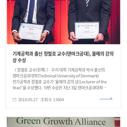
녹색성장 분야에서 더욱 공고하게 협력할 수 있을 것으로
기대한다"고 말했다. 디나 페트라노빅(Dina Petranovic)
덴마크공과대학 바이오지속가능연구소 최고과학책임자는
수여식에서 방영된 비디오에서 "이상엽 교수는
미생물세포공장들을 다수 개발하여 거의 모든 물질들을 생산하는
기술들을 개발했다"고 설명하며, "이 교수 본인에게도
명예박사학위가 영예이지만 덴마크공과대학입장에서도
영광이다"라고 강조했다. 이 교수는 명예박사학위 수여를
기념해 덴마크 링비(Lyngby) 지역에 위치한 덴마크공과대학
기계공학과 출신 정철호 교수(덴마크공대), 올해의 강의
바이오지속가능연구소에서 '천연물 생산을 위한
상 수상
시스템대사공학' 강연과 코펜하겐 소재 노보노디스크재단의
바이오혁신연구소에서 '지속가능과 건강을 위한
〈 정철호 교수(왼쪽) 〉 우리 대학 기계공학과 박사 출신의
시스템대사공학' 강연을 각각 진행했다. 한편,
덴마크공과대학(Technical University of Denmark)
덴마크공과대학에서는 1921년부터 매년 명예박사학위를
전기공학과 정철호 교수가 ‘올해의 강의 상(Lecturer of the
수여해왔는데, 2018년 노벨화학상 수상자인 프란시스 아놀드
Year)’을 수상했다. 이번 수상은 지난 3일 덴마크공과대학
(Frances Arnold) 캘리포니아 공대 교수 등이 수여한 바 있으며,
기념행사에서 덴마크 왕세자와 왕세자비의 시상을 통해
우리나라에서는 이상엽 교수가 처음으로 받았다.​
2019.05.27
조회수
13604
이뤄졌다. 정철호 교수는 우리 대학에서 이정권 교수의 지도하에
학, 석 박사학위를 취득 후 전기과 음향그룹의 교수로 임용돼
실내음향, 음향재료, 소음제어, 음향전파 모델링 등 음향학에
관련한 교육과 연구를 수행하고 있다. 1829년에 개교한
덴마크공과대학은 덴마크 과학기술 분야에서 가장 중요한 교육