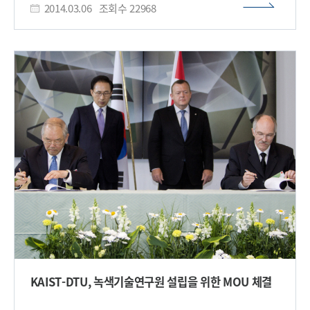
2014.03.06
조회수
22968
등 200여명의 관계자들이 참석한 가운데 열렸다. 이번
업무협약을 계기로 두 대학은 ▲ 공동 연구한 특허정보를 양 대학
홈페이지에 공개 ▲덴마크공대 주관의 컨퍼런스 ․경진대회
(Green Challenge)에 KAIST 학생들의 참가 ▲ KAIST 주관의
'Start up KAIST 글로벌 아이디어 경진대회’에 덴마크 학생들의
참가 분야에서 협력을 강화하게 된다. 1829년에 설립된
덴마크공대는 덴마크의 대표적인 공과대학으로 ‘2013 QS
세계대학순위’에서 134위를 기록했다. 현재 8천여명의 학생들이
수학 중이다. 한편, 강성모 총장은 이날 ‘한-덴마크 녹색성장
동맹회의’의 주제발표자로 나서 ‘지속가능한 에너지’를 주제로
KAIST-DTU, 녹색기술연구원 설립을 위한 MOU 체결