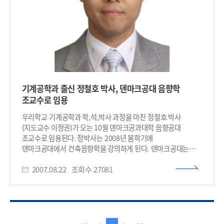
선도대학들과 협력하는 데 교두보 역할을 하고 있다.​
기계공학과 출신 정철호 박사, 덴마크공대 음향학
조교수로 임용
우리학교 기계공학과 학,석,박사 과정을 마친 정철호 박사
(지도교수 이정권)가 오는 10월 덴마크공과대학 음향공대
조교수로 임용된다. 정박사는 2008년 봄학기에
덴마크공대에서 건축음향학을 강의하게 된다. 덴마크공대는
1829년 전자기학 분야에서 저명한 덴마크 물리학자인 한스
2007.08.22
조회수
27081
크리스챤 오스티드가 설립했다. 이 대학은 과학기술 분야에서
최고의 유럽대학으로 선정된 바 있다. 한편, 오는 9월 2일부터
8일까지 스페인 마드리드에서 열리는 제19회 2007
국제음향회의에서(ICA 2007)에서 젊은 과학자상을 수상하게
된다. 젊은 과학자상은 젊은 과학자들이 국제학회에 활발히
참석할 수 있도록 지원하는 프로그램이다. 유럽 음향학회, 스페인
이
다