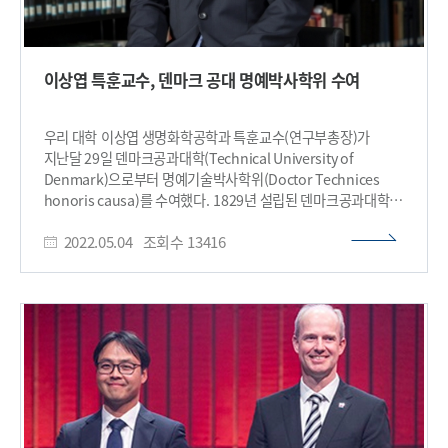
이상엽 특훈교수, 덴마크 공대 명예박사학위 수여
우리 대학 이상엽 생명화학공학과 특훈교수(연구부총장)가
지난달 29일 덴마크공과대학(Technical University of
Denmark)으로부터 명예기술박사학위(Doctor Technices
honoris causa)를 수여했다. 1829년 설립된 덴마크공과대학은
공학과 기술 분야에서 세계적인 명성을 인정받는 북유럽 최고의
2022.05.04
조회수
13416
공과대학이다. 아너스 비야클리브(Anders Bjarklev)
덴마크공과대학 총장은 "이상엽 특훈교수의 미생물세포공장을
위한 획기적인 시스템대사공학을 창시한 공로를 인정해
명예박사학위를 수여한다"고 밝혔다. 명예박사 수여식은 29일
(현지시간) 프레드릭 덴마크 왕세자, 세계 각국 대사들,
덴마크공과대학의 이사진과 총장을 포함한 보직자들, 1,000여
명의 교수와 학생 등이 모인 가운데 개최된 덴마크공과대학
연례기념식에서 진행됐다. 이상엽 특훈교수는 수락 연설에서
"이번 명예박사학위 수여를 큰 영예로 생각하며, 앞으로 KAIST와
덴마크공과대학이 바이오텍을 기반으로 기후위기 대응과