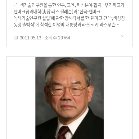
- 녹색기술연구원을 통한 연구, 교육, 혁신분야 협력 - 우리학교가
덴마크공과대학(총장 라스 팔레슨)과 ‘한국-덴마크
녹색기술연구원 설립’에 관한 양해각서를 한-덴마크 간 ‘녹색성장
동맹 출범식’에 참석한 이명박 대통령과 라스 뢰케 라스무슨
덴마크 총리가 참석한 가운데 12일 오전 11시(한국시각 오후
2011.05.13
조회수
20764
6시) 덴마크 코펜하겐에서 체결했다. 경계 없는 협력 연구를 위한
‘한국-덴마크 녹색기술연구원’ 설립을 통해 두 대학은 연구, 교육,
혁신 분야에서 협력하게 된다. MOU 체결을 계기로 두 대학은 △
상호 합의하는 주제에 대한 공동연구 협력 △교직원, 학생, 연구원
교환 프로그램 △협력연구의 결과를 공동 논문으로 발표 △우수
이공계 학생을 위한 석․박사 프로그램 개발 △협력연구결과에
대한 공동 특허 신청 등에 힘을 모으게 된다.
한덴녹색기술연구원의 첫 공동연구과제는 ‘통합적 수자원 기술
및 바이오 지속성 기술’이 선정됐다. 원활한 연구 수행을 위해
KAIST에서는 이재규 EEWS사업단장이 연구원의 한국측을
대표하게 된다. 중점 연구 분야인 ‘통합적 수자원 기술 분야’에
건설 및 환경공학과 신항식 교수가, ‘바이오 지속성 기술 분야’에
시스템 및 합성 바이오기술연구센터장인 이상엽
생명과학기술대학장이 책임을 맡게 된다. 교육 분야에서는 지난
2월24일 합의했던 석․박사과정의 복수학위프로그램의 개설을
장려하고 이를 적극적으로 지원할 계획이다. 아울러 양 측은 각