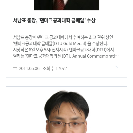
대학에서 진행되고 있는 혁신적인 아이디어와 경험을 교류하기로
합의했다. 이재규 EEWS사업단장은 “이 연구원에서는 오늘날
세계적으로 직면하고 있는 주요 당면 문제들에 대한 해답을
서남표 총장, '덴마크공과대학 금메달' 수상​
공동으로 찾게 될 것이며, 이는 한국과 덴마크 주도의 녹색성장에
도움을 줄 것” 이라고 밝혔다.(끝) ※ DTU : 1829년 설립된
덴마크 최초의 공과대학인 덴마크공과대학(Technical
서남표 총장이 덴마크 공과대학에서 수여하는 최고 권위 상인
University of Denmark)은 유럽의 공학 분야를 선도하고
‘덴마크공과대학 금메달(DTU Gold Medal)’을 수상한다.
있으며 스칸디나비아반도내에서 최고의 공과대학으로 알려져
시상식은 6일 오후 5시(현지시각) 덴마크공과대학(DTU)에서
있다.​
열리는 ‘덴마크 공과대학의 날(DTU Annual Commemoration
Day)’ 기념행사에서 갖는다. 덴마크공과대학은 서남표 총장이
2011.05.06
조회수
17077
공학 분야에서 쌓은 뛰어난 업적, 혁신적인 아이디어, 헌신적인
노력으로 세계 공학 교육과 연구 수준을 한층 높인 공로를
인정했다. 또한, 대한민국 과학기술의 발전에 크게 기여한 업적을
인정해 금메달을 수여하기로 결정했다. 덴마크 공과대학에서는
매년 과학기술분야에서 세계적인 연구 업적을 인정받은 1인을
선정해 금메달을 수여하고 있다. 1829년 설립된 덴마크 최초의
공과대학인 덴마크공과대학(Technical University of
Denmark)은 유럽의 공학 분야를 선도하고 있으며
스칸디나비아반도내에서 최고의 공과대학으로 알려져 있다.
덴마크공과대학은 KAIST와 교환학생제도 및 복수학위(Dual
Degree) 프로그램을 활발하게 운영하고 있으며 KAIST가 유럽의