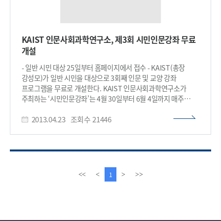
KAIST 인문사회과학연구소, 제3회 시민인문강좌 무료
개설
- 일반 시민 대상 25일부터 홈페이지에서 접수 - KAIST(총장
강성모)가 일반 시민을 대상으로 3회째 인문 및 교양 강좌
프로그램을 무료로 개설한다. KAIST 인문사회과학연구소가
주최하는 ‘시민인문강좌’는 4월 30일부터 6월 4일까지 매주
화요일 오후 3시부터 2시간 동안 KAIST 인문사회과학동
2013.04.23
조회수
21446
국제세미나실에서 총 6회에 걸쳐 개최된다. 인문학 분야에 관심이
많은 일반인이라면 누구나 시민강좌에 참석할 수 있다. 참가
신청은 4월 25일에서 28일까지 인문사회과학과 홈페이지
(http://hss.kaist.ac.kr)에서 접수 가능하며 수강료는 전액
무료다. ‘과학문명사의 발자취’라는 주제로 진행되는 이번
시민강좌에서 수강생은 세계과학문명의 탄생에서부터 현대에
이
다
1
<<
<
>
>>
이르기까지 과학이 인류문명 발전에 기여한 부분에 대한 이해를
전
음
넓히고, 한국 과학문명 발달사를 고찰함으로써 우리나라 과학의
페
페
위상을 다시 생각해보는 기회를 가진다. 6개 강좌의 주제는 ▴
이
이
서양 고대 과학문명의 시작 ▴갈릴레오·데카르트·뉴턴 등
지
지