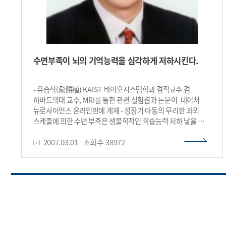
수면부족이 뇌의 기억능력을 심각하게 저하시킨다.
- 유승식(兪勝植) KAIST 바이오시스템학과 겸직교수 겸
하바드의대 교수, MRI를 통한 관련 실험결과 논문이 네이처
뉴로사이언스 온라인판에 게재 - 성장기 아동의 무리한 과외
스케줄에 의한 수면 부족은 생물학적인 학습능력 저하 낳을 수
있어 사람이 잠을 잘 못 자고 나거나, 밤을 샌 다음날에 일어난
2007.03.01
조회수
38972
일은 왜 잘 기억이 나지 않을까? MRI를 통한 실험결과,
수면부족이 뇌의 기억능력을 심각하게 떨어뜨린다는 내용의
논문이 美 유명잡지에 게재됐다. KAIST(총장 서남표)는 KAIST
바이오시스템학과 겸직교수이자 美 하바드 의대 교수인 유승식
(兪勝植, 37) 교수의 관련 논문이 네이처(Nature) 자매지인
네이처 뉴로사이언스(Neuroscience)의 2월12일자
온라인판에 게재되었다고 밝혔다. 兪 교수는 “수면부족
상태에서의 인간 기억능력 저하(A deficit in the ability to