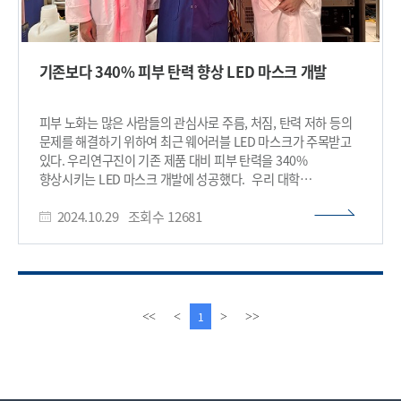
기존보다 340% 피부 탄력 향상 LED 마스크 개발
피부 노화는 많은 사람들의 관심사로 주름, 처짐, 탄력 저하 등의
문제를 해결하기 위하여 최근 웨어러블 LED 마스크가 주목받고
있다. 우리연구진이 기존 제품 대비 피부 탄력을 340%
향상시키는 LED 마스크 개발에 성공했다. 우리 대학
신소재공학과 이건재 교수 연구팀이 3,770개의 마이크로 LED와
2024.10.29
조회수
12681
광확산층*을 활용하여 피부 노화를 억제할 수 있는 진피 자극
얼굴밀착형 면발광 마이크로 LED 마스크를 개발했다고 29일
밝혔다. *광확산층: 광원이 방출하는 빛을 고르게 분산시켜
균일한 발광을 유도하는 층 기존 제품은 딱딱한 구조와 점발광
방식*으로 인해 피부에 밀착되지 않고 광손실이 발생하여, 치료용
빛이 진피까지 균일하게 전달되지 못하는 한계가 있다. *점발광
이
다
1
<<
<
>
>>
방식: 점발광이란 점으로 보이는 발광의 형태을 일컫음 이
전
음
교수팀은 유연한 기판에 3차원 종이접기 구조를 적용해 얼굴의
페
페
굴곡과 돌출된 부위에 밀착할 수 있는 LED 마스크를 개발했다.
이
이
이를 통해 1.5mm 깊이의 진피까지 빛을 균일하게 전달할 수
지
지