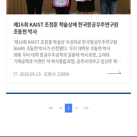
제16회 KAIST 조정훈 학술상에 한국항공우주연구원
조동현 박사
‘제16회 KAIST 조정훈 학술상’수상자로 한국항공우주연구원
(KARI) 조동현 박사가 선정됐다. 우리 대학은 조동현 박사
외에 우리 대학 항공우주공학과 윤용태 박사과정, 고려대
기계공학과 이현민 석·박사통합과정, 공주사대부고 임선주 학생
등 3명을 장학생으로 선발하고 이들에게 13일 오전 본관 1층
2020.05.13
조회수
22950
대회의실에서 장학금을 전달한다고 12일 밝혔다. 조동현 박사는
우주 개발 분야에서 총 6편의 SCI급 논문을 등재했으며, 35편의
학술대회 논문, 40여 건의 국내외 특허를 출원하거나 등록하는 등
다수의 항공우주 분야 연구를 성공적으로 수행한 공로를
인정받았다. 조동현 박사는 지난 2011년부터 우주 파편 충돌위험
종합관리 및 제거 시스템 지상 시험모델 개발 사업을 통해 국내
이
다
1
<<
<
>
>>
운용 위성에 대한 우주 파편의 충돌위험을 종합적으로 분석하고
전
음
관리하는 KARISMA 소프트웨어를 개발해 운영 중이다. 조
페
페
박사는 특히 우주 파편 제거 알고리즘 개발을 위한 지상
이
이
시험테스트 베드 구축 및 모델 개발을 통해 향후 위성 도킹 임무
지
지