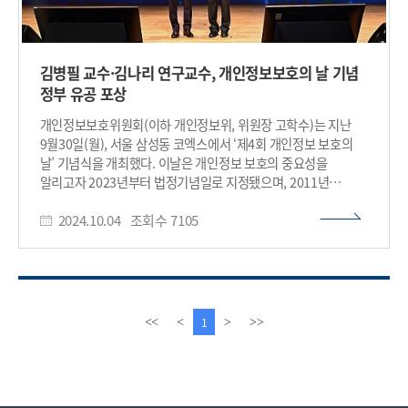
김병필 교수·김나리 연구교수, 개인정보보호의 날 기념
정부 유공 포상
개인정보보호위원회(이하 개인정보위, 위원장 고학수)는 지난
9월30일(월), 서울 삼성동 코엑스에서 ‘제4회 개인정보 보호의
날’ 기념식을 개최했다. 이날은 개인정보 보호의 중요성을
알리고자 2023년부터 법정기념일로 지정됐으며, 2011년
9월30일 개인정보 보호법의 시행을 기념하기 위해 매년 같은 날
2024.10.04
조회수
7105
기념된다. 올해 기념식은 ‘안전한 개인정보, 신뢰받는 인공지능
(AI) 시대’라는 주제로 400여 명이 참석한 가운데 진행되었으며,
행사 전 과정은 개인정보위 유튜브 채널을 통해 실시간으로
중계됐다. 고학수 개인정보위 위원장은 환영사에서 "개인정보는
인공지능 시대에서 국가와 기업의 경쟁력을 결정짓는 중요한
자산"이라고 강조했다. 이어 유럽연합(EU) 집행위원회의 디디에
이
다
1
<<
<
>
>>
레인더스(Didier Reynders) 법무청장과 마이크로소프트의
전
음
개인정보 보호책임자(CPO) 쥴리 브릴(Julie Brill)이 영상
페
페
축사를 통해 개인정보 보호의 중요성을 강조하며,
이
이
개인정보보호의 날을 축하했다. 또한, 개인정보 보호와 안전한
지
지