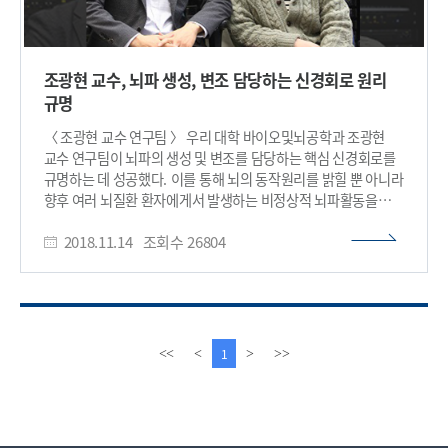
조광현 교수, 뇌파 생성, 변조 담당하는 신경회로 원리
규명
〈 조광현 교수 연구팀 〉 우리 대학 바이오및뇌공학과 조광현
교수 연구팀이 뇌파의 생성 및 변조를 담당하는 핵심 신경회로를
규명하는 데 성공했다. 이를 통해 뇌의 동작원리를 밝힐 뿐 아니라
향후 여러 뇌질환 환자에게서 발생하는 비정상적 뇌파활동을
신경세포 네트워크 수준에서 규명하는 데 활용 가능할 것으로
2018.11.14
조회수
26804
기대된다. 이번 연구는 4차 산업혁명의 핵심기술로 주목받는 IT와
BT의 융합연구인 시스템생물학 연구로 규명했다는 의미를
갖는다. 이병욱 박사과정, 신동관 박사, 스티븐 그로스 박사가
함께 참여한 이번 연구는 국제 학술지 ‘셀 리포트(Cell Reports)’
11월 6일자 온라인 판에 게재됐다. 뇌의 다양한 기능은 신경세포
(뉴런) 사이의 복잡한 상호작용을 통해 이뤄진다. 특히 뉴런들의
이
다
1
<<
<
>
>>
동시다발적인 발화에 의해 형성되는 뇌파는 뇌의 활동 상태를
전
음
측정하는 가장 중요한 지표이며, 특정 기능을 수행하기 위해 영역
페
페
간 선택적 통신의 매개체 역할을 하는 것으로 알려져 있다. 또한
이
이
뇌파의 비정상적인 생성 및 변조 현상은 다양한 뇌질환과 밀접한
지
지