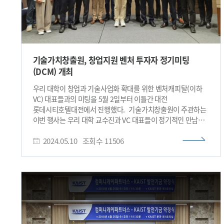
기술가치창출원, 창업지원 벤처 투자자 정기미팅
(DCM) 개최​
우리 대학이 창업과 기술사업화 확대를 위한 벤처캐피탈(이하
VC) 대표들과의 미팅을 5월 2일부터 이틀간 대전
롯데시티호텔대전에서 진행했다. 기술가치창출원이 주관하는
이번 행사는 우리 대학 교수진과 VC 대표들이 정기적인 만남
(Department Capital Meeting, 이하, DCM)을 통해 상호
2024.05.10
조회수
11506
네트워크를 구축하는 자리다. 창업과 기술사업화에 관심 있는
교수들의 도전 정신을 장려하고 역량을 강화하는 취지로 21년
11월에 시작했다. 6회째를 맞은 올해 행사에는
미래과학기술지주, 블루포인트파트너스, 선보엔젤파트너스,
에이티넘인베스트먼트, 카이스트청년창업투자지주,
카이트창업가재단, 컴퍼니케이파트너스, 포스코기술투자,
프라이머사제파트너스, DSC인베스트먼트까지 총 10개의
중대형 투자 회사와 창업 초기 투자 VC 기관의 대표이사가