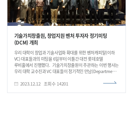
기술가치창출원, 창업지원 벤처 투자자 정기미팅
(DCM) 개최
우리 대학이 창업과 기술사업화 확대를 위한 벤처캐피탈(이하
VC) 대표들과의 미팅을 6일부터 이틀간 대전 롯데호텔
루비홀에서 진행했다. 기술가치창출원이 주관하는 이번 행사는
우리 대학 교수진과 VC 대표들이 정기적인 만남(Department
Capital Meeting, 이하, DCM)을 통해 상호 네트워크를
2023.12.12
조회수
14201
구축하는 자리다. 창업과 기술사업화에 관심 있는 교수들의
도전 정신을 장려하고 역량을 강화하는 취지로 21년 11월에
시작했다. 5회째를 맞은 올해 행사에는 카카오벤처스
· 포스코기술투자 · KDB
산업은행 · 선보엔젤파트너스 · 카이트창업가재단 · 블루포인트
파트너스 · 컴퍼니케이파트너스 · 카이스트홀딩스 · 미래과학기
술지주 · 카이스트청년창업투자지주 등 중대형 투자 회사와
창업 초기 투자사까지 총 10개의 VC 기관 대표이사가