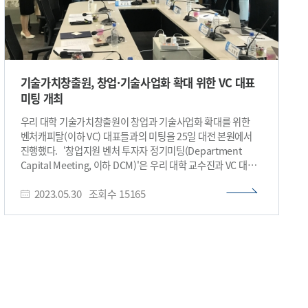
기술가치창출원, 창업·기술사업화 확대 위한 VC 대표
미팅 개최
우리 대학 기술가치창출원이 창업과 기술사업화 확대를 위한
벤처캐피탈(이하 VC) 대표들과의 미팅을 25일 대전 본원에서
진행했다. '창업지원 벤처 투자자 정기미팅(Department
Capital Meeting, 이하 DCM)'은 우리 대학 교수진과 VC 대표
간 정기적인 만남의 기회를 제공해 상호 네트워크 구축을
2023.05.30
조회수
15165
도모하는 행사다. 창업과 기술사업화에 관심 있는 교수들의
도전 정신을 장려하고 역량을 강화하는 취지로 마련되었다.
이번 DCM에는 카카오벤처스㈜, 포스코기술투자㈜의 중대형
투자 회사와 카이스트청년창업투자지주㈜, 미래과학기술지주
㈜의 창업 초기 투자사 등이 참여했다. 이와 함께
컴퍼니케이파트너스㈜, 선보엔젤파트너스㈜, 카이스트홀딩스
㈜가 새로운 VC 자문대표단으로 합류해
기술가치창출원으로부터 위촉장을 받았다. 우리 대학에서는