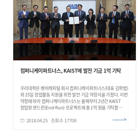
참여했다. 우리 대학에서는 김동규 교수(물리학과), 김민혁
교수(전산학부), 김세종 교수(경영공학부), 김윤기 교수
(생명과학과), 김진우 교수(생명과학과), 임성갑 교수
(생명화학공학과), 전상용 교수(생명과학과), 하동수 교수
(조천식모빌리티대학원)까지 총 8명의 교원이 자리를
함께했다. 2일 진행된 'KAIST DCM 워크숍'에서는 김요한
DSC인베스트먼트 전무가 '바이오 산업 투자 현황 및 방향성'
주제로 발표했고, 오종훈 선보엔젤파트너스 대표의 '투자유치의
준비와 사업위기의 대비' 주제 발표가 이어졌다. 이후, VC 대표
· 우리 대학 교수진 · 기술가치창출원 관계자 · 창업원 관계자
간 토론이 진행됐다. 3일 열린 본 행사에서는 참석한 교수진들의
컴퍼니케이파트너스, KAIST에 발전 기금 1억 기탁
창업 경험 여부 및 창업 시기에 따라 두 개의 그룹으로 나누어
각각 초기 기술사업화에 적합한 자문과 중대형 투자에 적합한
자문을 진행했다. 이들은 연구 중인 첨단기술에 대한 사업화
우리대학은 벤처캐피털 회사 컴퍼니케이파트너스(대표 김학범)
아이디어를 공유했으며, 기술창업·신산업 발굴·기술이전·
와 25일 창업활동 지원을 위한 발전 기금 약정식을 가졌다. 이번
전략투자 파트너십·비즈니스 시뮬레이션 등에 대한 기술사업화
약정에 따라 컴퍼니케이파트너스는 올해부터 2년간 KAIST
방안과 투자 방안도 함께 논의했다. 행사를 총괄한 이건재
창업원 엔드런(End-Run) 프로젝트에 총 1억 원을 기탁할
기술가치창출원장은 "DCM 행사를 통해 VC 대표들과 교수들이
예정이다. 엔드런 프로젝트는 창업 아이디어나 기술을 보유한
네트워크를 형성하고, 나아가 많은 교원창업기업이 우수한
2018.04.25
조회수
17708
KAIST 구성원이 단기간 내에 사업화에 성공할 수 있도록
기술사업화성과를 거두길 바란다"라고 전했다.또한,
지원하는 사업이다. 공격수가 수비진을 뚫고 터치다운을 향해
산학협력센터 김성완 센터장은 "향후 DCM을 통해 창업 단계별
질주한다는 뜻의 미식축구 용어에서 차용했다. 이 프로젝트에
기업 현황에 따른 체계적 투자(Pre-seed/Angel, Seed,