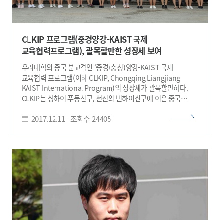
CLKIP 프로그램(중경양강-KAIST 국제
교육협력프로그램), 괄목할만한 성장세 보여
우리대학의 중국 분교격인 ‘중경(충칭)양강-KAIST 국제
교육협력 프로그램(이하 CLKIP, Chongqing Liangjiang
KAIST International Program)의 성장세가 괄목할만하다.
CLKIP는 상하이 푸둥신구, 천진의 빈하이신구에 이은 중국
국무원의 비준을 받은 제3의, 내륙에서는 최초의 국가급
2017.12.11
조회수
24405
개발신구인 충칭 양강신구에 위치한 중경이공대학(총장 쉬
샤오후이·Shi Xiaohui) 양강캠퍼스에 우리대학이 지난 2015년
전자정보공학과와 컴퓨터 과학기술공학과를 개설하고, 현재
우리대학의 교육시스템과 커리큘럼을 그대로 적용해 운영 중인
국제 교육협력 프로그램이다. CLKIP가 소재하고 있는 충칭(중경)
은 오는 13~16일 중국을 국빈 방문하는 문재인 대통령이 베이징
(13~14일)에 이어 두 번째 방문(15~16일)하는 도시다.
3,300만명의 인구를 품은 중국 4대 직할시(베이징·상하이·천진
·충칭) 중 하나로 양강신구에는 자동차·정보기술(IT) 단지 등이
입주해 있고 시진핑 중국 국가주석이 가장 역점을 두고 추진하는