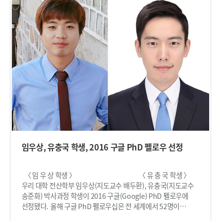
기기가 손쉽게 상호작용할 수 있는 모바일 시스템에 관한 연구
2015년 66명에서 2016년 172명, 2017년 200명으로 불과 3년
성과를 인정받아 모바일 컴퓨팅 (Mobile Computing) 분야에서
새 학과개설 당시인 2015년 대비 3배 이상 늘어 모집정원을 모두
펠로우로 선정됐다. 박사 과정 동안 스마트 기기들 간 로그인,
채웠다. 또 올 가을학기에는 CLKIP 프로그램 학부 재학생 중
결제, 센서 등 다양한 기능들을 쉽게 공유할 수 있는 모바일
7명의 교환학생과 5명의 복수학위과정 학생을 뽑았는데 선발된
플랫폼 기술을 개발해 이전 모바일 플랫폼에서는 쉽게 제공할 수
학생들은 현재 우리대학에서 공부중이다. 이 학생들은 한
없었던 여러 사용자 경험들을 만들었다. 이러한 기능 공유를 통해
학기부터 최대 1년간 교육을 받을 예정이다. 한-중 산업단지가
사용자는 다양하고 편리하게 여러 스마트 기기들을 활용할 수
있는 충칭(중경)시 소재 양강신구에 설치, 운영되고 있는 CLKIP
있을 것으로 기대된다. 이 연구는 지난 6월 21일 미국에서 열린
프로그램은 단순히 국제 교육협력 프로그램 이라는 이상의
모바일 컴퓨팅 분야 국제 학술대회인 국제컴퓨터학회(ACM)
의미를 지닌다. 특히 양강신구내 한·중 산업단지에 입주한
MobiSys에 발표됐다. 오상은 학생은 “아낌없는 가르침을 주신
현대자동차, SK하이닉스, LG화학, 한국타이어 등 국내기업과
지도교수님과 많은 도움을 주신 전산학부 교수님들, 연구실
연구개발 및 기술지원 등 상호협력을 통해 이들 기업을 지원하되
동료들에게 감사하다”며 “연구에 정진해 사회에 보답하겠다”고
이 기업들은 앞으로 KAIST 졸업생의 중국 진출을 위한 교두보가
말했다. 신인식 교수는 “오상은 학생의 수상은 개인의 기쁨을
될 것으로 우리대학은 기대하고 있다. 신성철 총장은 “CLKIP의
넘어 KAIST의 영예다”며 “좋은 연구를 수행하며 더욱
성공은 첨단 기술과 학습자 중심의 미래 인재양성을 위한
임우상, 유충국 학생, 2016 구글 PhD 펠로우 선정
성장하리라 기대하며 또한 믿고 있다”고 말했다.​
우리대학의 교육 프로그램이 중국은 물론 세계에서도 통할 수
있다는 자신감을 보여주는 사례로써 이를 계기로 우리대학
혁신적인 교육시스템의 해외수출에도 적극 노력할 것”이라고
〈 임 우 상 학생 〉 〈 유 충 국 학생 〉
말했다. 신 총장은 또 “내년(2018년)을 목표로 KAIST-
우리 대학 전산학부 임우상(지도교수 배두환), 유충국(지도교수
중경이공대 공동연구소 설립을 추진 중인데 설립이 끝나면
송준화) 박사과정 학생이 2016 구글(Google) PhD 펠로우에
우리대학 첨단기술의 중국시장 진출을 위한 기반을 확보하게
선정됐다. 올해 구글 PhD 펠로우십은 전 세계에서 52명이
된다”며 “양강신구에 입주한 국내·외 기업을 대상으로 KAIST
선발됐으며 동아시아에서는 6명, 국내 대학에서는 유일하게 우리