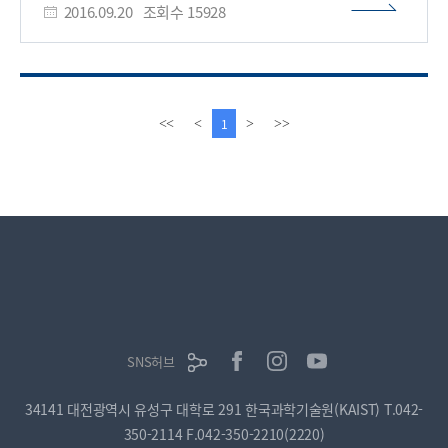
첨단기술을 전수하는 등 기술사업화의 적극적인 추진을 통해
2016.09.20
조회수
15928
대학 학생만이 구글 펠로우에 선정됐다. 구글 PhD 펠로우십은
가치를 창출하는 기업가형 대학으로 더욱 성장해나가겠다”고
컴퓨터 과학과 관련된 유망한 연구 분야에서 우수한 활약을 하고
강조했다.​
있는 대학원생을 발굴하고 지원하는 프로그램이다. 2009년부터
시작된 이 장학 프로그램은 선정된 학생들에게 1만 달러의
장학금, 구글 각 분야 전문가 멘토들과 일대일 연구 토의 및
피드백 등의 혜택을 제공한다. 임우상 학생은 대규모 행렬
이
다
1
<<
<
>
>>
(Large-scale Matrix)의 효율적이고 정확한 분해에 관한 연구
전
음
성과 및 후속 연구로 기계학습(machine Learning) 분야에서
페
페
펠로우로 선정됐다. 기계학습에서 자주 수반되는 PSD (Positive
이
이
Semi-Definite) 행렬 분해에 대한 오차를 수학적으로 분석해
지
지
창의적인 데이터 압축 방법을 제안했고, 이에 기반한 대규모 PSD
행렬 고유분해를 기존 보다 훨씬 높은 효율성으로 정확하게
수행하는 알고리즘을 제안했다. 해당 논문은 기계학습 분야 최고
권위 국제학회 중 하나인 ICML (국제 기계학습
학술대회International Conference on Machine Learning)
에 발표됐다. 그 외에도 전국 대학생 수학경시대회 입상, 기계학습
여름학교 (MLSS) 우수 연구 발표자 선정, 국제 기계학습 협회
SNS허브
(IMLS) 에서 장학금 수상 및 우수 국제 학회들에 논문을
출판하면서 활발한 연구 활동을 펼치고 있다. 유충국 학생은
34141 대전광역시 유성구 대학로 291 한국과학기술원(KAIST)
T.042-
모바일 센서를 활용한 독창적인 서비스 및 지원 시스템에 관한
연구 성과를 인정받아 모바일 컴퓨팅(Mobile Computing)
350-2114
F.042-350-2210(2220)