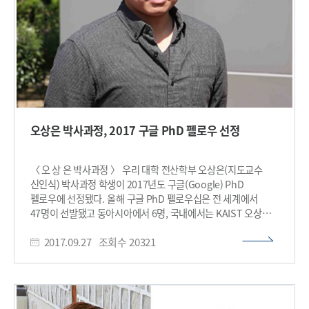
사업인 일대일로(一帶一路, 육·해상 실크로드)와 서부 대개발의
거점도시로 급속히 발전하고 있다. 충칭은 일제 강점기 시절인
1940년 4월부터 1945년 해방을 맞을 때 까지 김구 주석이 이끌던
우리나라 임시정부가 있던 지역으로 현대자동차와 SK하이닉스
등 우리나라를 대표하는 기업들이 진출해 있는 곳이기도 하다.
CLKIP는 충칭소재 중경이공대와 우리대학이 지난 2013년 10월
계약체결 이후 이듬해인 2014년 중국 교육부로부터 각각
학부과정인 전자정보공학과와 컴퓨터 과학기술공학과 등 2개
학과에 대한 개설승인을 받았다. 2015년 전기 및 전자분야의
오상은 박사과정, 2017 구글 PhD 펠로우 선정
석사과정 교육프로그램을 승인 받는 등 올해 12월 현재 대학원
과정(석사과정·3년)도 운영 중인데 연간 학생모집 규모는
학사과정이 학과 당 100명, 석사과정은 전자정보공학과
〈 오 상 은 박사과정 〉 우리 대학 전산학부 오상은(지도교수
30명이다. 우리대학 전기및전자공학부와 전산학부에서는 CLKIP
신인식) 박사과정 학생이 2017년도 구글(Google) PhD
프로그램에 매년 4명 이상의 교수를 파견해 각 프로그램 전공
펠로우에 선정됐다. 올해 구글 PhD 펠로우십은 전 세계에서
교과목의 1/3를 담당하고 영어강의를 통해 KAIST가 보유하고
47명이 선발됐고 동아시아에서 6명, 국내에서는 KAIST 오상은
있는 우수한 커리큘럼과 교육노하우를 전수하고 있다. 이밖에
학생과 서울대 김진화 학생이 선정됐다. 구글 PhD 펠로우십은
중경이공대 교수진도 올 상반기에 7명, 하반기 6명 등 모두
2017.09.27
조회수
20321
컴퓨터 과학과 관련된 유망한 연구 분야에서 우수한 활약을 하고
13명이 우리대학에서 자체 온·오프 병행 통합학습인 ‘에듀케이션
있는 대학원생을 발굴하고 지원하는 프로그램이다. 2009년부터
(Education) 4.0’과 대규모 인터넷 공개강의인 ‘무크(MOOC)’
시작된 이 장학 프로그램은 선정된 학생들에게 1만 달러의
등 선진 교육방법과 기술노하우 등에 관한 교육을 받았거나
장학금, 구글 각 분야 전문가 멘토들과 일대일 연구 토의 및
연수중에 있다. 중국 서부 내륙 8개 지역에서 모집하는 학생 수
피드백 등의 혜택을 제공한다. 오상은 학생은 여러 종류의 스마트
또한 CLKIP 프로그램이 입소문을 타면서 학부과정은 지난