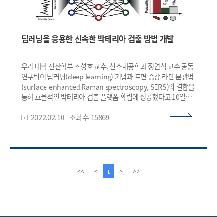
딥러닝을 응용한 신속한 박테리아 검출 방법 개발
우리 대학 전산학부 조성호 교수, 신소재공학과 정연식 교수 공동
연구팀이 딥러닝(deep learning) 기법과 표면 증강 라만 분광법
(surface-enhanced Raman spectroscopy, SERS)의 결합을
통해 효율적인 박테리아 검출 플랫폼 확립에 성공했다고 10일
밝혔다. 공동 연구팀은 질량분석법, 면역분석법(ELISA),
2022.02.10
조회수
15869
중합효소 연쇄 반응(PCR) 등과 같은 일반적인 박테리아 검출
방법보다 획기적으로 빠르게 신호 습득이 가능한 SERS
스펙트럼을 연구팀 고유의 딥러닝 기술로 분석해 다양한 용액 속
박테리아 신호 구분에 성공했다. 전산학부 노어진
석박사통합과정 학생과 신소재공학과 김민준 박사과정 학생이
공동 제1 저자로 참여한 이번 연구는 국제학술지‘바이오센서 및
이
다
1
<<
<
>
>>
바이오일렉트로닉스 (Biosensors and Bioelectronics)’1월
전
음
18일 字 온라인 판에 게재됐다. (논문명: Separation-free
페
페
bacterial identification in arbitrary media via deep
이
이
neural network-based SERS analysis) 박테리아 감염으로
지
지