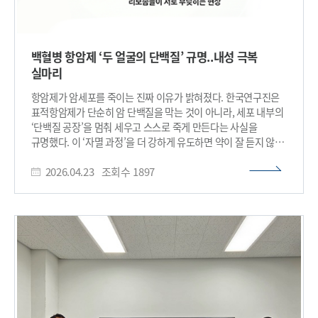
백혈병 항암제 ‘두 얼굴의 단백질’ 규명..내성 극복
실마리
항암제가 암세포를 죽이는 진짜 이유가 밝혀졌다. 한국연구진은
표적항암제가 단순히 암 단백질을 막는 것이 아니라, 세포 내부의
‘단백질 공장’을 멈춰 세우고 스스로 죽게 만든다는 사실을
규명했다. 이 ‘자멸 과정’을 더 강하게 유도하면 약이 잘 듣지 않던
암세포도 다시 죽일 수 있어, 이 과정에서 핵심 역할을 하는 ‘두
2026.04.23
조회수
1897
얼굴의 단백질’이 약물 내성 환자 치료의 돌파구로 주목된다. 우리
대학은 생명과학과 임정훈 교수, 의정부을지대학교병원(원장
송현)혈액암센터 김동욱 교수, UNIST(총장 박종래) 김홍태 교수
공동연구팀이 만성골수성백혈병 항암제의 반응을 조절하는
새로운 분자 기전을 규명했다고 23일 밝혔다.
만성골수성백혈병은 조혈모세포에 유전적 이상이 생겨
‘BCR::ABL1’이라는 비정상 단백질이 만들어지면서 발생한다. 이
단백질은 세포에 지속적인 성장 신호를 보내 암세포를 계속
증식시키는 주요 원인으로 알려져 있다. 이를 억제하는
표적항암제가 현재 표준 치료로 사용되고 있지만, 일부