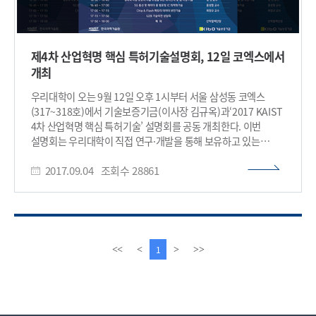
제4차 산업혁명 핵심 특허기술설명회, 12일 코엑스에서
개최
우리대학이 오는 9월 12일 오후 1시부터 서울 삼성동 코엑스
(317~318호)에서 기술보증기금(이사장 김규옥)과‘2017 KAIST
4차 산업혁명 핵심 특허기술’ 설명회를 공동 개최한다. 이번
설명회는 우리대학이 직접 연구·개발을 통해 보유하고 있는
우수한 특허기술 중에서도 4차 산업혁명을 이끌어 나갈 10개
2017.09.04
조회수
28861
핵심 특허기술에 대한 소개와 함께 국내·외 기업을 대상으로
사업화를 위한 기술이전 등에 관한 상호 협력방안을 논의하기
위해 마련됐다. 우리대학은 올 상반기 중 내부교수들을 대상으로
공모를 진행한 후 접수된 특허기술 중 학과장 및 변리사·벤처
투자자·사업화 전문가 등 10명 내외로 ‘평가·선정위원단’을
구성해 당장 사업화 가능성이 높은 기술 위주로 ‘2017 KAIST 4차
이
다
1
<<
<
>
>>
산업혁명 핵심 특허기술’을 선정하고 지난 달 23일 결과를
전
음
발표했다. 우리대학이 발표한 ‘2017 KAIST 4차 산업혁명 핵심
페
페
특허기술’은 ▲고 정확도 사물인터넷(IoT) 나노섬유 가스센서
이
이
(김일두 교수) ▲빅데이터와 인체네트워크 시뮬레이션을 이용한
지
지