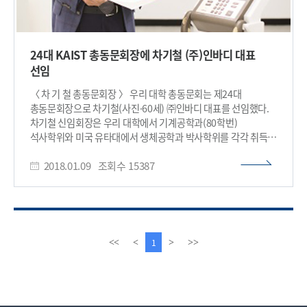
24대 KAIST 총동문회장에 차기철 (주)인바디 대표
선임
〈 차 기 철 총동문회장 〉 우리 대학 총동문회는 제24대
총동문회장으로 차기철(사진·60세) ㈜인바디 대표를 선임했다.
차기철 신임회장은 우리 대학에서 기계공학과(80학번)
석사학위와 미국 유타대에서 생체공학과 박사학위를 각각 취득한
후 하버드대학교 의과대학에서 박사후과정(포닥, Post-Doc)을
2018.01.09
조회수
15387
마쳤다. 현재 체성분 분석기, 자동혈압계 등 각종 의료기기 및
의료 가전제품과 관련 솔루션을 개발, 판매하는 글로벌 헬스케어
기업인 ㈜인바디의 대표이사와 연세대 기계공학과 겸임교수를
맡고 있다. 차 회장의 임기는 2018년 1월부터 2020년
12월까지이다. KAIST 총동문회장 이·취임식은 오는 13일 오후
5시30분 소공동 롯데호텔 3층 사파이어볼룸에서 열리는‘2018년
이
다
1
<<
<
>
>>
KAIST 총동문회 신년교례회’에서 진행된다. 차기철 신임회장은
전
음
“KAIST는 6만여 동문들의 기억 속에 살아있는 마음의
페
페
고향”이라며 “재학생은 물론 졸업생 동문 등 누구나가
이
이
KAIST인임을 자랑스럽게 생각할 수 있도록 동문회 조직을
지
지