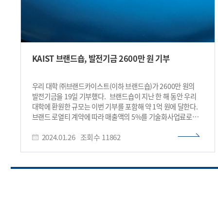
KAIST 브랜드숍, 발전기금 2600만 원 기부
우리 대학 ㈜브랜드카이스트(이하 브랜드숍)가 2600만 원의
발전기금을 19일 기부했다. 브랜드숍이 지난 한 해 동안 우리
대학에 환원한 규모는 이번 기부를 포함해 약 1억 원에 달한다.
브랜드 로열티 계약에 따라 매출액의 5%를 기술화사업료로
지급하고 학교 차원의 행사에 브랜드 기획상품을 꾸준히 협찬해
2024.01.26
조회수
11862
왔다. 브랜드숍은 2022년 7월 직영 체제로 전환돼 ㈜
KAIST홀딩스의 자회사로 설립됐다. 우리 대학 구성원의
적극적인 제품 개발 참여와 다양한 소통 행보에 힘입어 2023년
한 해 약 10억 원의 매출을 달성했다. 직영 체제로 전환한 이후
전년도 대비 3배 이상 성장한 규모다. 이러한 성장 배경에는
넙죽이 캐릭터를 중심으로 한 고유의 디자인이 큰 몫을 하고
있다. 제품 디자인 개발에 참여한 디자이너는 모두 교내
구성원으로 교수와 학생이 골고루 포함되어 자발적으로