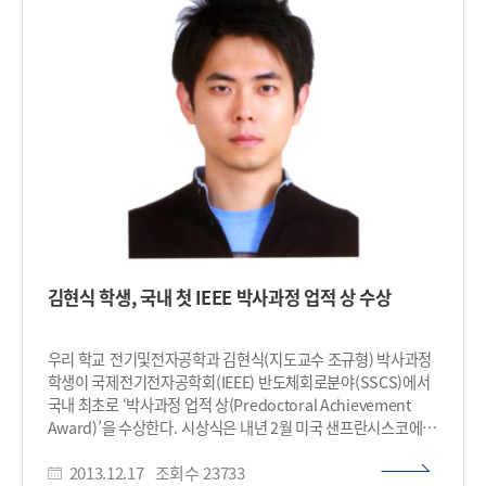
기술자들이 모여 4일간 기술을 뽐낸다. 인텔이 최초로 CPU
물론이고 시계, 밴드 같은 액세서리 형태에서 한 단계 나아가는
제품을 발표하거나 삼성에서 최초로 메모리 기술을 발표하는
변화를 보여야 할 것이다”고 말했다. 유승협 교수는 “이번 스마트
곳으로도 유명하다. 유회준 교수는 “우리나라 반도체 기술은
스티커 센서의 개발로 플렉서블 OLED와 유기광센서 응용에 새
외국 기술을 모방하는 수준을 넘어서 세계를 선도하고 있다”며
가능성을 열었다”고 말했다. 연구팀은 관련 회사에 기술이전을
“앞으로 세계 반도체 기술을 한 차원 높게 끌어 올리는데 기여를
통해 올해 내로 상용화할 예정이라고 밝혔다. □ 그림 설명 그림1.
하고 싶다”고 소감을 밝혔다. ​
스마트 스티커 센서에 쓰인 플렉서블 OLED와 유기포토센서
그림2. 반도체 칩과 유기광전 소자 결합 하이브리드 스마트
스티커 센서 그림3. 스마트 스티커 센서 씨모스 단일칩시스템
(CMOS SoC) ​
김현식 학생, 국내 첫 IEEE 박사과정 업적 상 수상
우리 학교 전기및전자공학과 김현식(지도교수 조규형) 박사과정
학생이 국제전기전자공학회(IEEE) 반도체회로분야(SSCS)에서
국내 최초로 ‘박사과정 업적 상(Predoctoral Achievement
Award)’을 수상한다. 시상식은 내년 2월 미국 샌프란시스코에서
개최되는 국제고체회로학회(ISSCC)에서 거행되는데 김 씨는
2013.12.17
조회수
23733
1,000달러의 상금을 받는다. 이 상은 1983년 제정된 이래