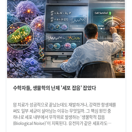
"총장자문위원회 위원으로 활동해 주신 위원님들께 깊은 존경과
감사의 말씀을 드린다"라고 인사를 전하며, "남은 임기 동안
학교 발전을 위해 최선을 다하겠다. 차기 리더십에서 KAIST가
더욱 훌륭한 대학으로 도약해 나가기를 진심으로 기원한다"라고
밝혔다.​
수학자들, 생물학의 난제 '세포 잡음' 잡았다
암 치료가 성공적으로 끝났는데도 재발하거나, 강력한 항생제를
써도 일부 세균이 살아남는 이유는 무엇일까. 그 핵심 원인 중
하나로 세포 내부에서 무작위로 발생하는 ‘생물학적 잡음
(Biological Noise)’이 지목된다. 유전자가 같은 세포라도
단백질 양이 저마다 달라 약물 치료를 피해 살아남는 ‘아웃라이어