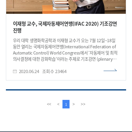
이재형 교수, 국제자동제어연맹(IFAC 2020) 기조강연
진행
우리 대학 생명화학공학과 이재형 교수가 오는 7월 12일~18일
동안 열리는 국제자동제어연맹(International Federation of
Automatic Control) World Congress에서 '자동제어 및 최적
의사결정에 대한 강화학습'이라는 주제로 기조강연 (plenary
talk)을 진행한다. 국제자동제어연맹 (IFAC)은 957년 미국,
2020.06.24
조회수
23464
러시아, 독일, 프랑스, 영국 등을 주축으로 19개국이 창설한
세계연맹으로 현재는 50개국이 회원국으로 참여하고 있다.
IFAC은 각 국가에서 일정 이상의 자격을 갖춘 대표 학술단체
하나만 회원으로 가입할 수 있으며, 한국에서는
제어로봇시스템학회(ICROS)가 IFAC회원이다. IFAC은 최상위급
논문지 7개를 발간하는 학술적으로 가장 선도적인 학회 중
이
다
1
<<
<
>
>>
하나이며, 3년간 30여개국에서 90여개의 학술대회를 개최하여
전
음
해당분야에서는 명실공히 최고의 학회이다. IFAC은 World
페
페
Congress는 매 3년마다 열리는 총회로 올해는 독일 베를린에서
이
이
열릴 예정이었으나 코로나 사태로 인해서 화상회의로
지
지