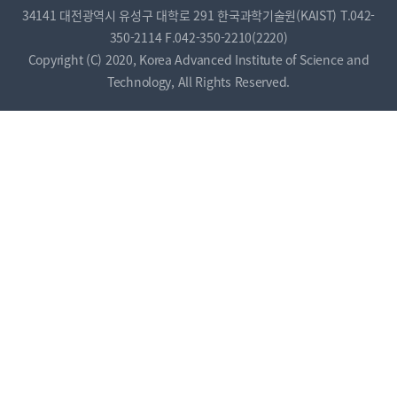
34141 대전광역시 유성구 대학로 291 한국과학기술원(KAIST)
T.042-
350-2114
F.042-350-2210(2220)
Copyright (C) 2020, Korea Advanced Institute of Science and
Technology, All Rights Reserved.