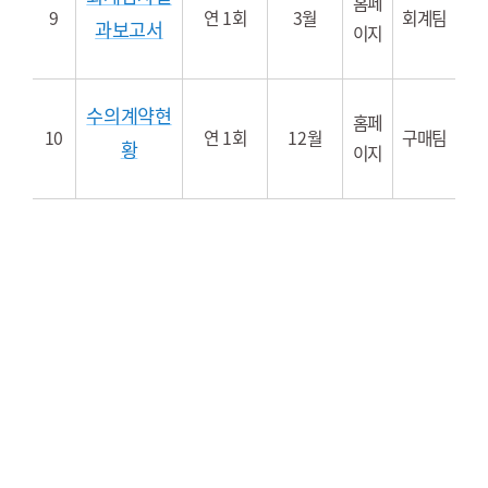
홈페
9
연 1회
3월
회계팀
과보고서
이지
수의계약현
홈페
10
연 1회
12월
구매팀
황
이지