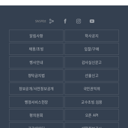
SNS허브
알림사항
학사공지
채용/초빙
입찰/구매
행사안내
감사실신문고
청탁금지법
선물신고
정보공개/사전정보공개
국민권익위
행정서비스헌장
교수초빙.임용
평의원회
오픈 API