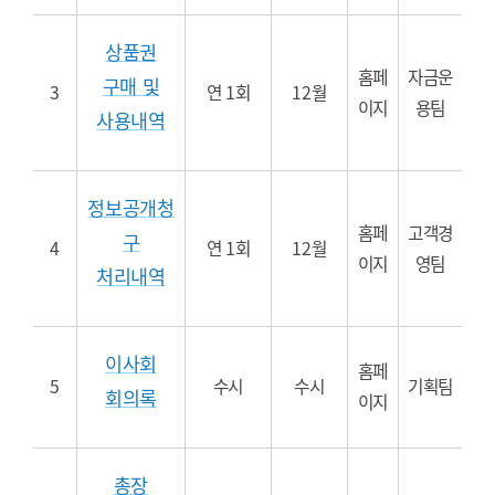
상품권
홈페
자금운
구매 및
3
연 1회
12월
이지
용팀
사용내역
정보공개청
홈페
고객경
구
4
연 1회
12월
이지
영팀
처리내역
이사회
홈페
5
수시
수시
기획팀
회의록
이지
총장