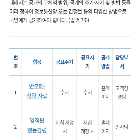
대해서는 공개의 구체적 범위, 공개의 주기·시기 및 방법 등을
미리 정하여 정보통신망 또는 간행물 등의 다양한 방법으로
국민에게 공개하여야 합니다. (법 제7조)
사전정보공표에 대한 표로 번호, 항목, 공표주기, 공개방법, 담당부서에 나눠서 나타내고 있습니다.
번
공표시
공개
담당부
항목
공표주기
호
기
방법
서
반부패∙
홈페
고객경
1
수시
수시
청렴 자료
이지
영팀
임직원
지침 개정
지침
홈페
2
인사팀
행동강령
시
개정 시
이지