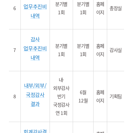
분기별
분기별
홈페
업무추진비
6
총장실
1회
1회
이지
내역
감사
분기별
분기별
홈페
업무추진비
7
감사실
1회
1회
이지
내역
내·
내부/외부/
외부감사
6월
홈페
국정감사
8
반기
기획팀
12월
이지
결과
국정감사
연 1회
회계감사결