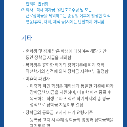
한하여 반납함
학사 · 석사 학자금, 일반조교수당 및 모든
근로장학금을 제외하고는 종강일 이후에 발생한 학적
변동(휴학, 자퇴, 제적 등)시에는 반환하지 아니함
기타
휴학생 및 징계 받은 학생에 대하여는 해당 기간
동안 장학금 지급을 제외함
복학생은 휴학한 학기의 장학기준에 따라 휴학
직전학기의 성적에 의해 장학금 지원여부 결정함
미휴학 파견자
미휴학 파견 학생은 재학생과 동일한 기준에 따라
장학금/학자금을 지원하며, 미휴학 파견 종료 후
복귀하는 학생은 파견 직전 학기까지의 총 평균
성적으로 장학금 지원여부 결정
장학금의 등록금 고지서 표기 요령·기준
등록금 고지 시 수혜 장학금의 명칭과 장학금액을
표기토록 함